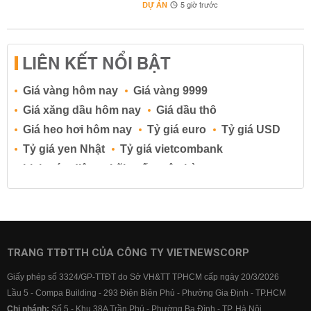
DỰ ÁN
5 giờ trước
LIÊN KẾT NỔI BẬT
Giá vàng hôm nay
Giá vàng 9999
Giá xăng dầu hôm nay
Giá dầu thô
Giá heo hơi hôm nay
Tỷ giá euro
Tỷ giá USD
Tỷ giá yen Nhật
Tỷ giá vietcombank
Lịch cúp điện
Lãi suất ngân hàng
Lãi suất tiết kiệm
Lãi suất tiền gửi
Lãi suất ngân hàng Agribank
Lãi suất ngân hàng Sacombank
Lãi suất ngân hàng BIDV
TRANG TTĐTTH CỦA CÔNG TY VIETNEWSCORP
Lãi suất ngân hàng Vietinbank
Giấy phép số 3324/GP-TTĐT do Sở VH&TT TPHCM cấp ngày 20/3/2026
Lãi suất ngân hàng Vietcombank
Lầu 5 - Compa Building - 293 Điện Biên Phủ - Phường Gia Định - TP.HCM
Chi nhánh:
Số 5 - Khu 38A Trần Phú - Phường Ba Đình - TP. Hà Nội