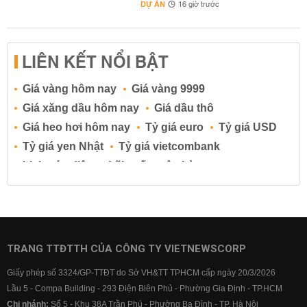
DỰ ÁN
16 giờ trước
LIÊN KẾT NỔI BẬT
Giá vàng hôm nay
Giá vàng 9999
Giá xăng dầu hôm nay
Giá dầu thô
Giá heo hơi hôm nay
Tỷ giá euro
Tỷ giá USD
Tỷ giá yen Nhật
Tỷ giá vietcombank
Lịch cúp điện
Lãi suất ngân hàng
Lãi suất tiết kiệm
Lãi suất tiền gửi
Lãi suất ngân hàng Agribank
Lãi suất ngân hàng Sacombank
Lãi suất ngân hàng BIDV
TRANG TTĐTTH CỦA CÔNG TY VIETNEWSCORP
Lãi suất ngân hàng Vietinbank
Giấy phép số 3324/GP-TTĐT do Sở VH&TT TPHCM cấp ngày 20/3/2026
Lãi suất ngân hàng Vietcombank
Lầu 5 - Compa Building - 293 Điện Biên Phủ - Phường Gia Định - TP.HCM
Chi nhánh:
Số 5 - Khu 38A Trần Phú - Phường Ba Đình - TP. Hà Nội