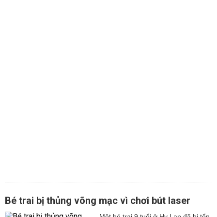
Bé trai bị thủng võng mạc vì chơi bút laser
Một bé trai 9 tuổi ở Hy Lạp đã bị tổn