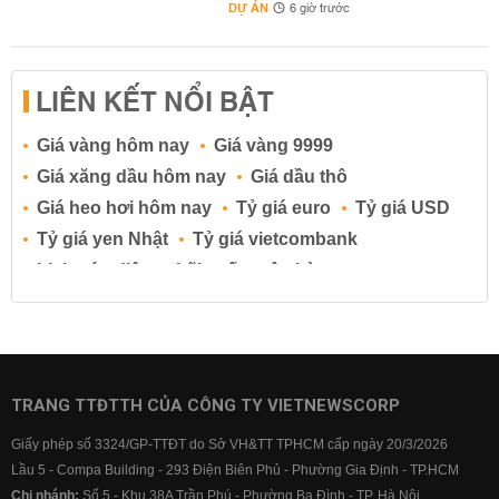
DỰ ÁN
6 giờ trước
LIÊN KẾT NỔI BẬT
Giá vàng hôm nay
Giá vàng 9999
Giá xăng dầu hôm nay
Giá dầu thô
Giá heo hơi hôm nay
Tỷ giá euro
Tỷ giá USD
Tỷ giá yen Nhật
Tỷ giá vietcombank
Lịch cúp điện
Lãi suất ngân hàng
Lãi suất tiết kiệm
Lãi suất tiền gửi
Lãi suất ngân hàng Agribank
Lãi suất ngân hàng Sacombank
Lãi suất ngân hàng BIDV
TRANG TTĐTTH CỦA CÔNG TY VIETNEWSCORP
Lãi suất ngân hàng Vietinbank
Giấy phép số 3324/GP-TTĐT do Sở VH&TT TPHCM cấp ngày 20/3/2026
Lãi suất ngân hàng Vietcombank
Lầu 5 - Compa Building - 293 Điện Biên Phủ - Phường Gia Định - TP.HCM
Chi nhánh:
Số 5 - Khu 38A Trần Phú - Phường Ba Đình - TP. Hà Nội