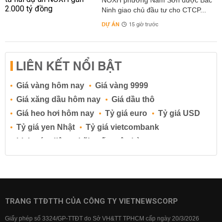
NOXH phường Nam Sơn được Bắc
Ninh giao chủ đầu tư cho CTCP...
DỰ ÁN
15 giờ trước
LIÊN KẾT NỔI BẬT
Giá vàng hôm nay
Giá vàng 9999
Giá xăng dầu hôm nay
Giá dầu thô
Giá heo hơi hôm nay
Tỷ giá euro
Tỷ giá USD
Tỷ giá yen Nhật
Tỷ giá vietcombank
Lịch cúp điện
Lãi suất ngân hàng
Lãi suất tiết kiệm
Lãi suất tiền gửi
Lãi suất ngân hàng Agribank
Lãi suất ngân hàng Sacombank
Lãi suất ngân hàng BIDV
TRANG TTĐTTH CỦA CÔNG TY VIETNEWSCORP
Lãi suất ngân hàng Vietinbank
Giấy phép số 3324/GP-TTĐT do Sở VH&TT TPHCM cấp ngày 20/3/2026