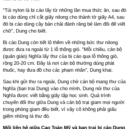
“Túi nylon là bị cáo lấy từ những lần mua thức ăn, sau đó
bị cáo dùng chỉ cắt giấy nilong cho thành tờ giấy A4, sau
đó bị cáo dùng cây bàn chải đánh răng bẻ làm đôi để viết
chữ”, Dung cho biết.
Bị cáo Dung còn tiết lộ thêm về những bức thư nilong
được đưa ra ngoài từ 1 lỗ thông gió. "Mỗi chiều, cán bộ
(quản giáo) Nghĩa lấy thư của bị cáo qua lỗ thông gió,
rộng 20-20 cm. Đây là nơi cán bộ thường dùng phát
thuốc, hay đưa đồ cho các phạm nhân", Dung khai.
Sau khi gửi thư ra ngoài, Dung chờ cán bộ mang thư của
Nghĩa (bạn trai Dung) vào cho mình, Dung nói thư của
Nghĩa được viết bằng giấy tập học sinh. Quá trình
chuyển đổi thư giữa Dung và cán bộ trại giam mọi người
trong phòng giam đều biết, vì vậy cô không phải giấu
giếm những lá thư đó.
Mối liên hệ giữa Cao Toàn Mỹ và bạn trai bị cáo Dung