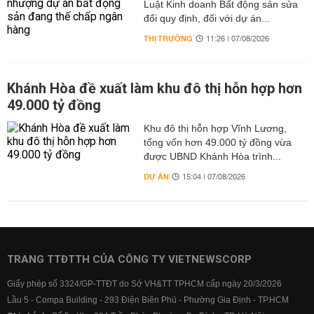
Luật Kinh doanh Bất động sản sửa
đổi quy định, đối với dự án...
THỊ TRƯỜNG
11:26 | 07/08/2026
Khánh Hòa đề xuất làm khu đô thị hỗn hợp hơn
49.000 tỷ đồng
Khu đô thị hỗn hợp Vĩnh Lương,
tổng vốn hơn 49.000 tỷ đồng vừa
được UBND Khánh Hòa trình...
DỰ ÁN
15:04 | 07/08/2026
TRANG TTĐTTH CỦA CÔNG TY VIETNEWSCORP
Giấy phép số 3324/GP-TTĐT do Sở VH&TT TPHCM cấp ngày 20/3/2026
Lầu 5 - Compa Building - 293 Điện Biên Phủ - Phường Gia Định - TP.HCM