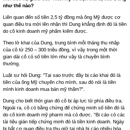
như thế nào?
Liên quan đến số tiền 2,5 tỷ đồng mà ông Mỹ được cơ
quan điều tra mời lên nhận thì Dung khẳng định đó là tiền
do cô kinh doanh mỹ phẩm kiếm được.
Theo lờ khai của Dung, trung bình mỗi tháng thu nhập
của cô từ 250 – 300 triệu đồng, vì vậy trong một thời
gian dài cô có số tiền lớn như vậy là chuyện bình
thường.
Luật sư hỏi Dung: "Tại sao trước đây bị cáo khai đó là
tiền của ông Mỹ chuyển cho mình, sau đó nói là tiền
mình kinh doanh mua bán mỹ thẩm?".
Dung cho biết thời gian đó cô bị áp lực từ phía điều tra.
Ngoài ra, cô có bằng chứng để chứng minh số tiền đó là
do cô kinh doanh mỹ pharm mà có được. “Bị cáo có các
tài liệu gián tiếp chứng minh đó là tiền kinh doanh. Ngày
bị bắt cơ quan điều tra thu giữ tại nhà bị cáo nhiều hóa