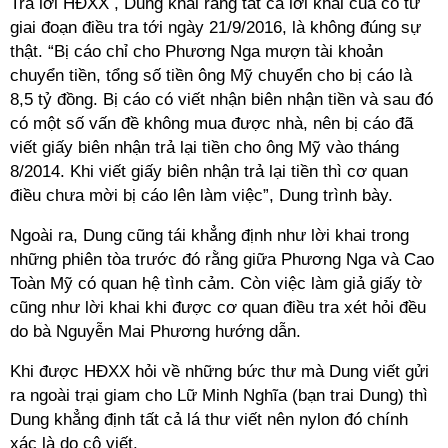
Trả lời HĐXX , Dung khai rằng tất cả lời khai của cô từ
giai đoạn điều tra tới ngày 21/9/2016, là không đúng sự
thật. “Bị cáo chỉ cho Phương Nga mượn tài khoản
chuyển tiền, tổng số tiền ông Mỹ chuyển cho bị cáo là
8,5 tỷ đồng. Bị cáo có viết nhận biên nhận tiền và sau đó
có một số vấn đề không mua được nhà, nên bị cáo đã
viết giấy biên nhận trả lại tiền cho ông Mỹ vào tháng
8/2014. Khi viết giấy biên nhận trả lại tiền thì cơ quan
điều chưa mời bị cáo lên làm việc”, Dung trình bày.
Ngoài ra, Dung cũng tái khẳng định như lời khai trong
những phiên tòa trước đó rằng giữa Phương Nga và Cao
Toàn Mỹ có quan hệ tình cảm. Còn việc làm giả giấy tờ
cũng như lời khai khi được cơ quan điều tra xét hỏi đều
do bà Nguyễn Mai Phương hướng dẫn.
Khi được HĐXX hỏi về những bức thư mà Dung viết gửi
ra ngoài trại giam cho Lữ Minh Nghĩa (bạn trai Dung) thì
Dung khẳng định tất cả lá thư viết nên nylon đó chính
xác là do cô viết.