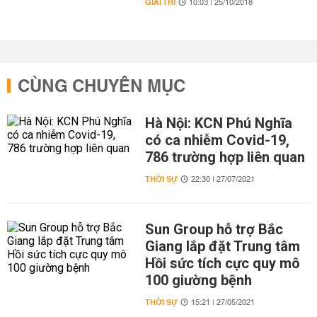
GIẢI TRÍ
10:03 | 25/10/2018
CÙNG CHUYÊN MỤC
Hà Nội: KCN Phú Nghĩa
có ca nhiễm Covid-19,
786 trường hợp liên quan
THỜI SỰ
22:30 | 27/07/2021
Sun Group hỗ trợ Bắc
Giang lắp đặt Trung tâm
Hồi sức tích cực quy mô
100 giường bệnh
THỜI SỰ
15:21 | 27/05/2021