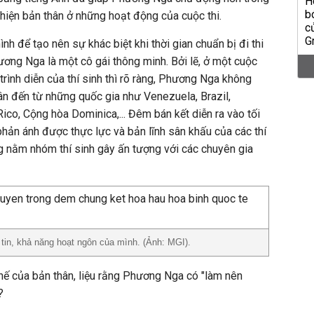
 hiện bản thân ở những hoạt động của cuộc thi.
nh để tạo nên sự khác biệt khi thời gian chuẩn bị đi thi
ơng Nga là một cô gái thông minh. Bởi lẽ, ở một cuộc
 trình diễn của thí sinh thì rõ ràng, Phương Nga không
hân đến từ những quốc gia như Venezuela, Brazil,
ico, Cộng hòa Dominica,... Đêm bán kết diễn ra vào tối
ản ánh được thực lực và bản lĩnh sân khấu của các thí
g nằm nhóm thí sinh gây ấn tượng với các chuyên gia
tin, khả năng hoạt ngôn của mình. (Ảnh: MGI).
hế của bản thân, liệu rằng Phương Nga có "làm nên
?