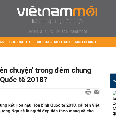
Hà Nội 31.34 °C
|
12:16AM, 08/08/2026
ÁN
CHỦ ĐẦU TƯ
ĐẤU GIÁ - ĐẤU THẦU
KINH DOANH
ên chuyện' trong đêm chung
 Quốc tế 2018?
ng kết Hoa hậu Hòa bình Quốc tế 2018, cái tên Việt
ương Nga sẽ là người đẹp tiếp theo mang về cho