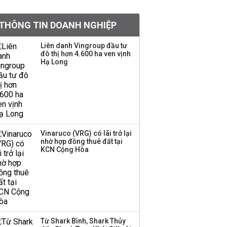
tỷ lệ 1:1 để tăng thanh
khoản
THÔNG TIN DOANH NGHIỆP
Sau nhịp điều chỉnh
Liên danh Vingroup đầu tư
đô thị hơn 4.600 ha ven vịnh
mạnh, CTCK nhìn thấy
Hạ Long
cơ hội ở nhóm cổ phiếu
nào?
Một thương hiệu thời
trang Việt đóng cửa
sau 5 năm hoạt động,
thanh lý toàn bộ cửa
Vinaruco (VRG) có lãi trở lại
nhờ hợp đồng thuê đất tại
hàng
KCN Cộng Hòa
DatVietVAC lãi sau thuế
135 tỷ đồng nửa đầu
năm, dồn 6 concert vào
cuối năm
Từ Shark Bình, Shark Thủy
Công ty 100 tỷ của