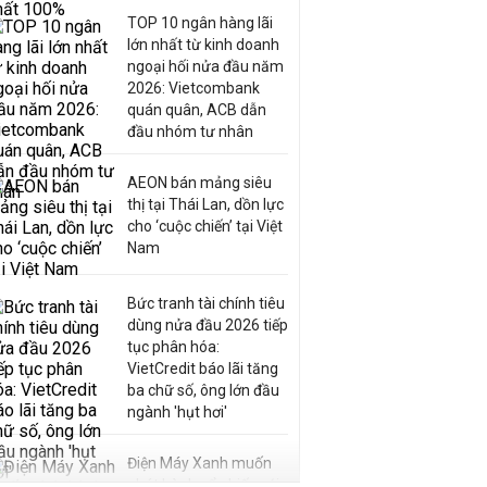
TOP 10 ngân hàng lãi
lớn nhất từ kinh doanh
ngoại hối nửa đầu năm
2026: Vietcombank
quán quân, ACB dẫn
đầu nhóm tư nhân
AEON bán mảng siêu
thị tại Thái Lan, dồn lực
cho ‘cuộc chiến’ tại Việt
Nam
Bức tranh tài chính tiêu
dùng nửa đầu 2026 tiếp
tục phân hóa:
VietCredit báo lãi tăng
ba chữ số, ông lớn đầu
ngành 'hụt hơi'
Điện Máy Xanh muốn
phát hành cổ phiếu với