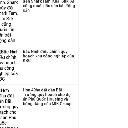
đến Shark Tam, Khải Silk: Ai
Huấn Hoa Hồng bỗng
cũng muốn lấn sân bất động
dưng ‘biến mất’, một
sản
công ty khác đã giải thể
Bắc Ninh điều chỉnh quy
hoạch khu công nghiệp của
KBC
Hơn 49ha đất gần Bãi
Trường quy hoạch cho dự
án Phú Quốc Housing và
bóng dáng của MIK Group