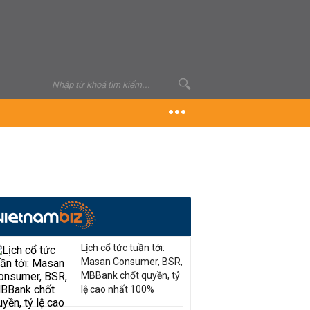
Lịch cổ tức tuần tới:
Masan Consumer, BSR,
MBBank chốt quyền, tỷ
lệ cao nhất 100%