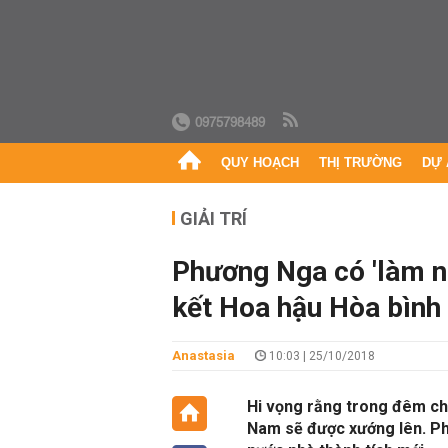
0975798489
QUY HOẠCH
THỊ TRƯỜNG
DỰ 
GIẢI TRÍ
Phương Nga có 'làm n
kết Hoa hậu Hòa bình
Anastasia
10:03 | 25/10/2018
Hi vọng rằng trong đêm chu
Nam sẽ được xướng lên. Ph