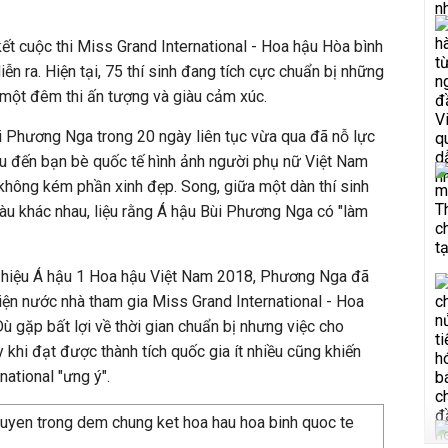
ết cuộc thi Miss Grand International - Hoa hậu Hòa bình
ễn ra. Hiện tại, 75 thí sinh đang tích cực chuẩn bị những
một đêm thi ấn tượng và giàu cảm xúc.
i Phương Nga trong 20 ngày liên tục vừa qua đã nỗ lực
iệu đến bạn bè quốc tế hình ảnh người phụ nữ Việt Nam
à không kém phần xinh đẹp. Song, giữa một dàn thí sinh
 màu khác nhau, liệu rằng Á hậu Bùi Phương Nga có "làm
 hiệu Á hậu 1 Hoa hậu Việt Nam 2018, Phương Nga đã
diện nước nhà tham gia Miss Grand International - Hoa
ù gặp bất lợi về thời gian chuẩn bị nhưng việc cho
khi đạt được thành tích quốc gia ít nhiều cũng khiến
ational "ưng ý".