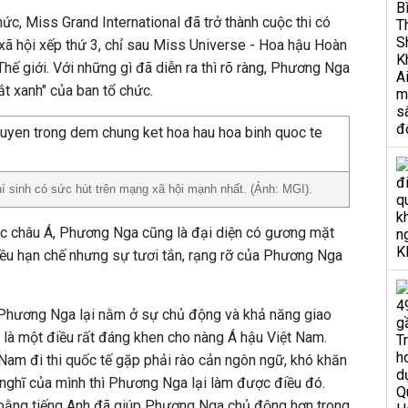
chức, Miss Grand International đã trở thành cuộc thi có
ã hội xếp thứ 3, chỉ sau Miss Universe - Hoa hậu Hoàn
hế giới. Với những gì đã diễn ra thì rõ ràng, Phương Nga
ắt xanh" của ban tổ chức.
í sinh có sức hút trên mạng xã hội mạnh nhất. (Ảnh: MGI).
vực châu Á, Phương Nga cũng là đại diện có gương mặt
hiều hạn chế nhưng sự tươi tắn, rạng rỡ của Phương Nga
 Phương Nga lại nằm ở sự chủ động và khả năng giao
 là một điều rất đáng khen cho nàng Á hậu Việt Nam.
 Nam đi thi quốc tế gặp phải rào cản ngôn ngữ, khó khăn
y nghĩ của mình thì Phương Nga lại làm được điều đó.
y bằng tiếng Anh đã giúp Phương Nga chủ động hơn trong