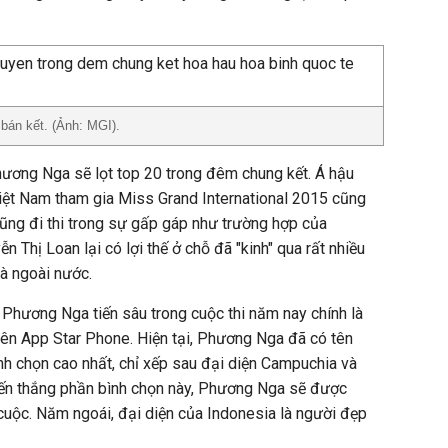
án kết. (Ảnh: MGI).
Phương Nga sẽ lọt top 20 trong đêm chung kết. Á hậu
iệt Nam tham gia Miss Grand International 2015 cũng
cũng đi thi trong sự gấp gáp như trường hợp của
 Thị Loan lại có lợi thế ở chỗ đã "kinh" qua rất nhiều
và ngoài nước.
 Phương Nga tiến sâu trong cuộc thi năm nay chính là
rên App Star Phone. Hiện tại, Phương Nga đã có tên
ình chọn cao nhất, chỉ xếp sau đại diện Campuchia và
iến thắng phần bình chọn này, Phương Nga sẽ được
cuộc. Năm ngoái, đại diện của Indonesia là người đẹp