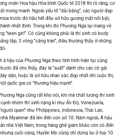
ơng miện Hoa hậu Hòa bình Quốc tế 2018 thì rõ ràng, cơ
 rất mong manh. Ngoài yếu tố "dải băng", các người đẹp
 mùa trước đó hầu hết đều sở hữu gương mặt nổi bật,
thành nhất định. Trong khi đó Phương Nga lại mang vẻ
ng "teen girl". Cô cũng không phải là thí sinh có body
hẳng tắp, 3 vòng "căng tràn", điều thường thấy ở những
đó.
nh á hậu của Phương Nga theo tình hình hiện tại cũng
trước đã cho thấy, đây là "suất" dành cho các cô gái
dày dặn, hoặc là sở hữu nhan sắc đẹp nhất nhì cuộc thi,
một quốc gia có "thương hiệu mạnh".
Phương Nga cũng rất khó nói, khi mà chất lượng thí sinh
 cạnh nhóm thí sinh nặng kí như Ấn Độ, Venezuela,
"người quen" như Philippines, Indonesia, Thái Lan,
ủ nhà Myanmar đã lên đến con số 10. Năm ngoái, Á hậu
sân nhà Việt Nam, trong hàng ghế giám khảo còn có đến
 nhưng cuối cùng, Huyền My cũng chỉ dừng lại ở top 10