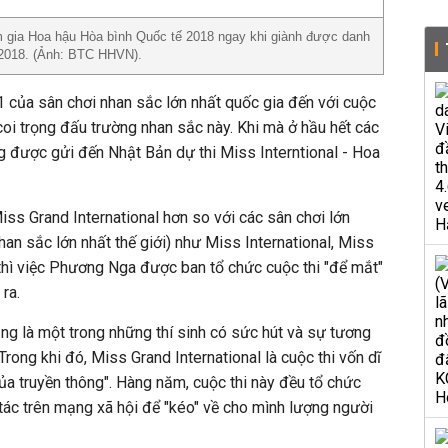
 gia Hoa hậu Hòa bình Quốc tế 2018 ngay khi giành được danh
 2018. (Ảnh: BTC HHVN).
 1 của sân chơi nhan sắc lớn nhất quốc gia đến với cuộc
coi trọng đấu trường nhan sắc này. Khi mà ở hầu hết các
g được gửi đến Nhật Bản dự thi Miss Interntional - Hoa
iss Grand International hơn so với các sân chơi lớn
nhan sắc lớn nhất thế giới) như Miss International, Miss
thì việc Phương Nga được ban tổ chức cuộc thi "để mắt"
ra.
g là một trong những thí sinh có sức hút và sự tương
Trong khi đó, Miss Grand International là cuộc thi vốn dĩ
của truyền thông". Hàng năm, cuộc thi này đều tổ chức
ác trên mạng xã hội để "kéo" về cho mình lượng người