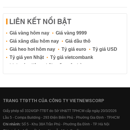
LIÊN KẾT NỔI BẬT
Giá vàng hôm nay
Giá vàng 9999
Giá xăng dầu hôm nay
Giá dầu thô
Giá heo hơi hôm nay
Tỷ giá euro
Tỷ giá USD
Tỷ giá yen Nhật
Tỷ giá vietcombank
Lịch cúp điện
Lãi suất ngân hàng
Lãi suất tiết kiệm
Lãi suất tiền gửi
Lãi suất ngân hàng Agribank
Lãi suất ngân hàng Sacombank
Lãi suất ngân hàng BIDV
TRANG TTĐTTH CỦA CÔNG TY VIETNEWSCORP
Lãi suất ngân hàng Vietinbank
Giấy phép số 3324/GP-TTĐT do Sở VH&TT TPHCM cấp ngày 20/3/2026
Lãi suất ngân hàng Vietcombank
Lầu 5 - Compa Building - 293 Điện Biên Phủ - Phường Gia Định - TP.HCM
Chi nhánh:
Số 5 - Khu 38A Trần Phú - Phường Ba Đình - TP. Hà Nội