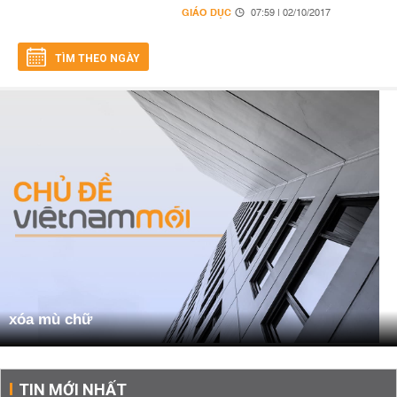
GIÁO DỤC
07:59 | 02/10/2017
TÌM THEO NGÀY
xóa mù chữ
TIN MỚI NHẤT