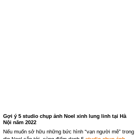
Gợi ý 5 studio chụp ảnh Noel xinh lung linh tại Hà
Nội năm 2022
Nếu muốn sở hữu những bức hình “vạn người mê” trong