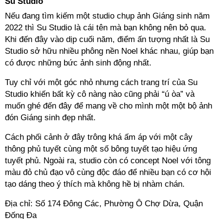
Su Studio
Nếu đang tìm kiếm một studio chụp ảnh Giáng sinh năm
2022 thì Su Studio là cái tên mà bạn không nên bỏ qua.
Khi đến đây vào dịp cuối năm, điểm ấn tượng nhất là Su
Studio sở hữu nhiều phông nền Noel khác nhau, giúp bạn
có được những bức ảnh sinh động nhất.
Tuy chỉ với một góc nhỏ nhưng cách trang trí của Su
Studio khiến bất kỳ cô nàng nào cũng phải “ú òa” và
muốn ghé đến đây để mang về cho mình một một bộ ảnh
đón Giáng sinh đẹp nhất.
Cách phối cảnh ở đây trông khá ấm áp với một cây
thông phủ tuyết cùng một số bông tuyết tạo hiệu ứng
tuyết phủ. Ngoài ra, studio còn có concept Noel với tông
màu đỏ chủ đạo vô cùng độc đáo để nhiều bạn có cơ hội
tạo dáng theo ý thích mà không hề bị nhàm chán.
Địa chỉ: Số 174 Đông Các, Phường Ô Chợ Dừa, Quận
Đống Đa