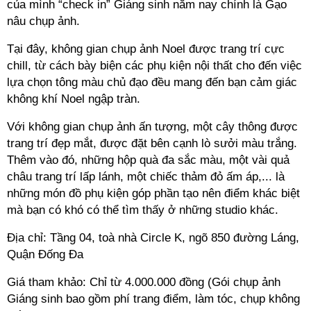
của mình “check in” Giáng sinh năm nay chính là Gạo
nâu chụp ảnh.
Tại đây, không gian chụp ảnh Noel được trang trí cực
chill, từ cách bày biện các phụ kiện nội thất cho đến việc
lựa chọn tông màu chủ đạo đều mang đến bạn cảm giác
không khí Noel ngập tràn.
Với không gian chụp ảnh ấn tượng, một cây thông được
trang trí đẹp mắt, được đặt bên cạnh lò sưởi màu trắng.
Thêm vào đó, những hộp quà đa sắc màu, một vài quả
châu trang trí lấp lánh, một chiếc thảm đỏ ấm áp,... là
những món đồ phụ kiện góp phần tạo nên điểm khác biệt
mà bạn có khó có thể tìm thấy ở những studio khác.
Địa chỉ: Tầng 04, toà nhà Circle K, ngõ 850 đường Láng,
Quận Đống Đa
Giá tham khảo: Chỉ từ 4.000.000 đồng (Gói chụp ảnh
Giáng sinh bao gồm phí trang điểm, làm tóc, chụp không