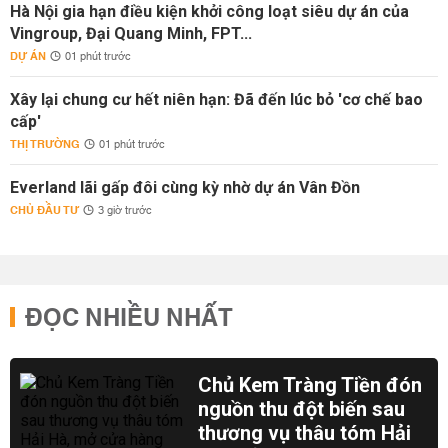
Hà Nội gia hạn điều kiện khởi công loạt siêu dự án của
Vingroup, Đại Quang Minh, FPT...
DỰ ÁN
01 phút trước
Xây lại chung cư hết niên hạn: Đã đến lúc bỏ 'cơ chế bao
cấp'
THỊ TRƯỜNG
01 phút trước
Everland lãi gấp đôi cùng kỳ nhờ dự án Vân Đồn
CHỦ ĐẦU TƯ
3 giờ trước
ĐỌC NHIỀU NHẤT
Chủ Kem Tràng Tiền đón
nguồn thu đột biến sau
thương vụ thâu tóm Hải