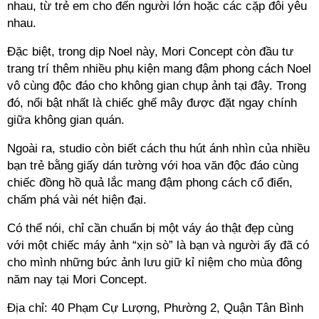
nhau, từ trẻ em cho đến người lớn hoặc các cặp đôi yêu
nhau.
Đặc biệt, trong dịp Noel này, Mori Concept còn đầu tư
trang trí thêm nhiều phụ kiện mang đậm phong cách Noel
vô cùng độc đáo cho không gian chụp ảnh tại đây. Trong
đó, nổi bật nhất là chiếc ghế mây được đặt ngay chính
giữa không gian quán.
Ngoài ra, studio còn biết cách thu hút ánh nhìn của nhiều
bạn trẻ bằng giấy dán tường với hoa văn độc đáo cùng
chiếc đồng hồ quả lắc mang đậm phong cách cổ điển,
chấm phá vài nét hiện đại.
Có thể nói, chỉ cần chuẩn bị một váy áo thật đẹp cùng
với một chiếc máy ảnh “xịn sò” là bạn và người ấy đã có
cho mình những bức ảnh lưu giữ kỉ niệm cho mùa đông
năm nay tại Mori Concept.
Địa chỉ: 40 Phạm Cự Lượng, Phường 2, Quận Tân Bình