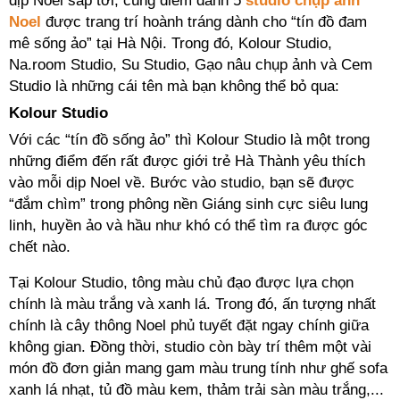
dịp Noel sắp tới, cùng điểm danh 5
studio chụp ảnh
Noel
được trang trí hoành tráng dành cho “tín đồ đam
mê sống ảo” tại Hà Nội. Trong đó, Kolour Studio,
Na.room Studio, Su Studio, Gạo nâu chụp ảnh và Cem
Studio là những cái tên mà bạn không thể bỏ qua:
Kolour Studio
Với các “tín đồ sống ảo” thì Kolour Studio là một trong
những điểm đến rất được giới trẻ Hà Thành yêu thích
vào mỗi dịp Noel về. Bước vào studio, bạn sẽ được
“đắm chìm” trong phông nền Giáng sinh cực siêu lung
linh, huyền ảo và hầu như khó có thể tìm ra được góc
chết nào.
Tại Kolour Studio, tông màu chủ đạo được lựa chọn
chính là màu trắng và xanh lá. Trong đó, ấn tượng nhất
chính là cây thông Noel phủ tuyết đặt ngay chính giữa
không gian. Đồng thời, studio còn bày trí thêm một vài
món đồ đơn giản mang gam màu trung tính như ghế sofa
xanh lá nhạt, tủ đồ màu kem, thảm trải sàn màu trắng,...