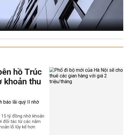
bên hồ Trúc
ờ khoản thu
n 15 tỷ đồng nhờ khoản
ới đối tác từ các năm
hoản lỗ lũy kế hơn