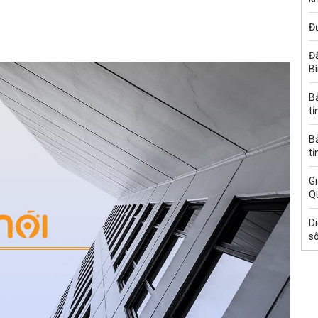
Đ
Đấ
B
B
tỉ
B
tỉ
Gi
Q
Di
s