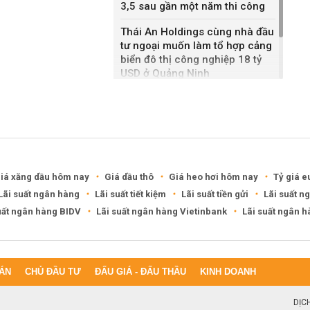
3,5 sau gần một năm thi công
Thái An Holdings cùng nhà đầu
tư ngoại muốn làm tổ hợp cảng
biển đô thị công nghiệp 18 tỷ
USD ở Quảng Ninh
Bắc Ninh giao nhà đầu tư hai
dự án NOXH gần 2.000 tỷ đồng
iá xăng dầu hôm nay
Giá dầu thô
Giá heo hơi hôm nay
Tỷ giá e
Lãi suất ngân hàng
Lãi suất tiết kiệm
Lãi suất tiền gửi
Lãi suất n
uất ngân hàng BIDV
Lãi suất ngân hàng Vietinbank
Lãi suất ngân 
ÁN
CHỦ ĐẦU TƯ
ĐẤU GIÁ - ĐẤU THẦU
KINH DOANH
DỊC