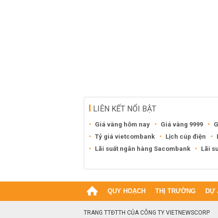
LIÊN KẾT NỔI BẬT
Giá vàng hôm nay
Giá vàng 9999
G
Tỷ giá vietcombank
Lịch cúp điện
Lãi suất ngân hàng Sacombank
Lãi s
QUY HOẠCH
THỊ TRƯỜNG
DỰ 
TRANG TTĐTTH CỦA CÔNG TY VIETNEWSCORP