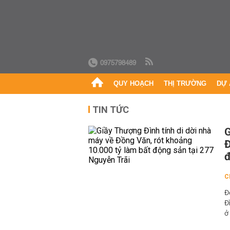
0975798489
QUY HOẠCH
THỊ TRƯỜNG
DỰ 
TIN TỨC
G
Đ
đ
C
Đ
Đ
ở