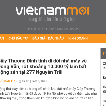
Hà Nội 30.98 °C
|
12:54AM, 09/08/2026
ÁN
CHỦ ĐẦU TƯ
ĐẤU GIÁ - ĐẤU THẦU
KINH DOANH
iầy Thượng Đình tính di dời nhà máy về
C
ồng Văn, rót khoảng 10.000 tỷ làm bất
lã
ộng sản tại 277 Nguyễn Trãi
Đư
HỦ ĐẦU TƯ
07:00 | 16/04/2026
Đấ
ộng thái này diễn ra trong bối cảnh khu đất nhà máy Giày Thượng
B
ình 277 Nguyễn Trãi đã được TP Hà Nội phê duyệt thí điểm xây nhà
 thương mại, đồng thời Giày Thượng Đình bổ nhiệm người có liên...
Ho
k