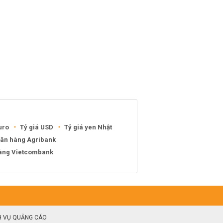
uro
Tỷ giá USD
Tỷ giá yen Nhật
gân hàng Agribank
hàng Vietcombank
H VỤ QUẢNG CÁO