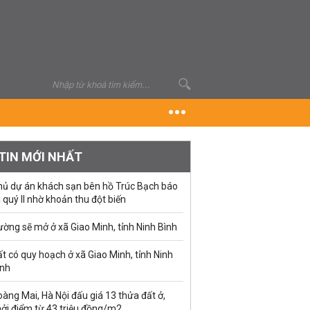
TIN MỚI NHẤT
hủ dự án khách sạn bên hồ Trúc Bạch báo
i quý II nhờ khoản thu đột biến
ờng sẽ mở ở xã Giao Minh, tỉnh Ninh Bình
t có quy hoạch ở xã Giao Minh, tỉnh Ninh
ình
àng Mai, Hà Nội đấu giá 13 thửa đất ở,
hởi điểm từ 43 triệu đồng/m2