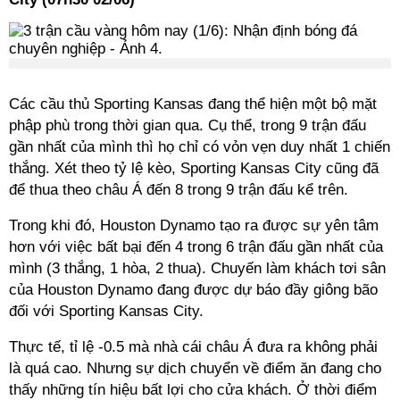
Các cầu thủ Sporting Kansas đang thể hiện một bộ mặt
phập phù trong thời gian qua. Cụ thể, trong 9 trận đấu
gần nhất của mình thì họ chỉ có vỏn vẹn duy nhất 1 chiến
thắng. Xét theo tỷ lệ kèo, Sporting Kansas City cũng đã
để thua theo châu Á đến 8 trong 9 trận đấu kể trên.
Trong khi đó, Houston Dynamo tạo ra được sự yên tâm
hơn với việc bất bại đến 4 trong 6 trận đấu gần nhất của
mình (3 thắng, 1 hòa, 2 thua). Chuyến làm khách tơi sân
của Houston Dynamo đang được dự báo đầy giông bão
đối với Sporting Kansas City.
Thực tế, tỉ lệ -0.5 mà nhà cái châu Á đưa ra không phải
là quá cao. Nhưng sự dịch chuyển về điểm ăn đang cho
thấy những tín hiệu bất lợi cho cửa khách. Ở thời điểm