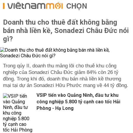
CHỌN
Doanh thu cho thuê đất không bằng
bán nhà liền kề, Sonadezi Châu Đức nói
gì?
Trong qúy II, doanh thu mảng lõi cho thuê khu công
nghiệp của Sonadezi Châu Đức giảm 84% còn 26 tỷ
đồng. Trong khi đó, doanh thu bán nhà liền kề thương
mại tại dự án Sonadezi Hữu Phước mang về 44 tỷ đồng.
VSIP tiến vào Quảng Ninh, đầu tư khu
công nghiệp 5.800 tỷ cạnh cao tốc Hải
Phòng - Hạ Long