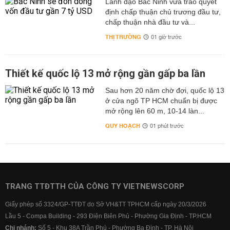
Lãnh đạo Bắc Ninh vừa trao quyết
định chấp thuận chủ trương đầu tư,
chấp thuận nhà đầu tư và...
THỊ TRƯỜNG
01 giờ trước
Thiết kế quốc lộ 13 mở rộng gần gấp ba lần
Sau hơn 20 năm chờ đợi, quốc lộ 13
ở cửa ngõ TP HCM chuẩn bị được
mở rộng lên 60 m, 10-14 làn...
QUY HOẠCH
01 phút trước
TRANG TTĐTTH CỦA CÔNG TY VIETNEWSCORP
Giấy phép số 3324/GP-TTĐT do Sở VH&TT TPHCM cấp ngày 20/3/2026
Lầu 5 - Compa Building - 293 Điện Biên Phủ - Phường Gia Định - TP.HCM
Chi nhánh:
Số 5 - Khu 38A Trần Phú - Phường Ba Đình - TP. Hà Nội