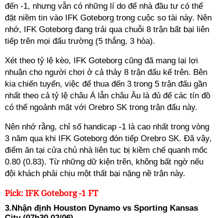
đến -1, nhưng vẫn có những lí do để nhà đầu tư có thể
đặt niềm tin vào IFK Goteborg trong cuộc so tài này. Nên
nhớ, IFK Goteborg đang trải qua chuỗi 8 trận bất bại liên
tiếp trên mọi đấu trường (5 thắng, 3 hòa).
Xét theo tỷ lệ kèo, IFK Goteborg cũng đã mang lại lợi
nhuận cho người chơi ở cả thảy 8 trận đấu kể trên. Bên
kia chiến tuyến, việc để thua đến 3 trong 5 trận đấu gần
nhất theo cả tỷ lệ châu Á lẫn châu Âu là đủ để các tín đồ
có thể ngoảnh mặt với Orebro SK trong trận đấu này.
Nên nhớ rằng, chỉ số handicap -1 là cao nhất trong vòng
3 năm qua khi IFK Goteborg đón tiếp Orebro SK. Đã vậy,
điểm ăn tại cửa chủ nhà liên tục bị kiềm chế quanh mốc
0.80 (0.83). Từ những dữ kiện trên, không bất ngờ nếu
đội khách phải chịu một thất bại nặng nề trận này.
Pick: IFK Goteborg -1 FT
3.Nhận định Houston Dynamo vs Sporting Kansas
City (07h30 02/06)