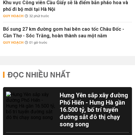
Khu vực Công viên Cầu Giấy sẽ là điểm bắn pháo hoa và
phố đi bộ mới tại Hà Nội
QUY HOẠCH
32 phút trước
Bổ sung 27 km đường gom hai bên cao tốc Châu Đốc -
Cần Thơ - Sóc Trăng, hoàn thành sau một năm
QUY HOẠCH
01 giờ trước
ĐỌC NHIỀU NHẤT
Hưng Yên sắp xây đường
Phố Hiến - Hưng Hà gần
16.500 tỷ, bố trí tuyến
đường sắt đô thị chạy
song song