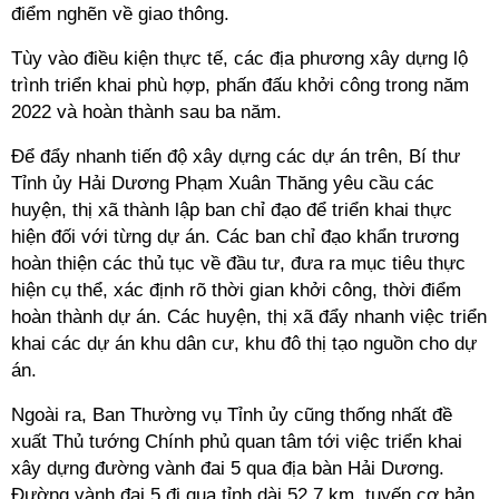
điểm nghẽn về giao thông.
Tùy vào điều kiện thực tế, các địa phương xây dựng lộ
trình triển khai phù hợp, phấn đấu khởi công trong năm
2022 và hoàn thành sau ba năm.
Để đẩy nhanh tiến độ xây dựng các dự án trên, Bí thư
Tỉnh ủy Hải Dương Phạm Xuân Thăng yêu cầu các
huyện, thị xã thành lập ban chỉ đạo để triển khai thực
hiện đối với từng dự án. Các ban chỉ đạo khẩn trương
hoàn thiện các thủ tục về đầu tư, đưa ra mục tiêu thực
hiện cụ thể, xác định rõ thời gian khởi công, thời điểm
hoàn thành dự án. Các huyện, thị xã đẩy nhanh việc triển
khai các dự án khu dân cư, khu đô thị tạo nguồn cho dự
án.
Ngoài ra, Ban Thường vụ Tỉnh ủy cũng thống nhất đề
xuất Thủ tướng Chính phủ quan tâm tới việc triển khai
xây dựng đường vành đai 5 qua địa bàn Hải Dương.
Đường vành đai 5 đi qua tỉnh dài 52,7 km, tuyến cơ bản