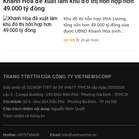
Khánh Hòa đề xuất làm khu đô thị hỗn hợp hơn
49.000 tỷ đồng
Khu đô thị hỗn hợp Vĩnh Lương,
tổng vốn hơn 49.000 tỷ đồng vừa
được UBND Khánh Hòa trình...
DỰ ÁN
20 giờ trước
TRANG TTĐTTH CỦA CÔNG TY VIETNEWSCORP
Giấy phép số 3324/GP-TTĐT do Sở VH&TT TPHCM cấp ngày 20/3/2026
Lầu 5 - Compa Building - 293 Điện Biên Phủ - Phường Gia Định - TP.HCM
Chi nhánh:
Số 5 - Khu 38A Trần Phú - Phường Ba Đình - TP. Hà Nội
Chịu trách nhiệm nội dung:
Nguyễn Minh Quyết
Trách nhiệm về thông tin
Hotline:
0975798489
Email:
info@vietnammoi.vn