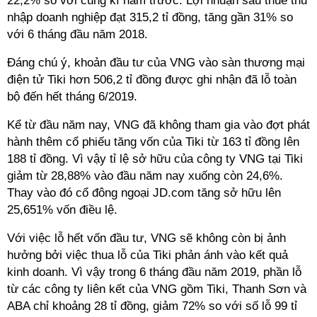
22,2% so với cùng kì năm trước. Lợi nhuận sau thuế thu
nhập doanh nghiệp đạt 315,2 tỉ đồng, tăng gần 31% so
với 6 tháng đầu năm 2018.
Đáng chú ý, khoản đầu tư của VNG vào sàn thương mại
điện tử Tiki hơn 506,2 tỉ đồng được ghi nhận đã lỗ toàn
bộ đến hết tháng 6/2019.
Kể từ đầu năm nay, VNG đã không tham gia vào đợt phát
hành thêm cổ phiếu tăng vốn của Tiki từ 163 tỉ đồng lên
188 tỉ đồng. Vì vậy tỉ lệ sở hữu của công ty VNG tại Tiki
giảm từ 28,88% vào đầu năm nay xuống còn 24,6%.
Thay vào đó cổ đông ngoại JD.com tăng sở hữu lên
25,651% vốn điều lệ.
Với việc lỗ hết vốn đầu tư, VNG sẽ không còn bị ảnh
hưởng bởi việc thua lỗ của Tiki phản ánh vào kết quả
kinh doanh. Vì vậy trong 6 tháng đầu năm 2019, phần lỗ
từ các công ty liên kết của VNG gồm Tiki, Thanh Sơn và
ABA chỉ khoảng 28 tỉ đồng, giảm 72% so với số lỗ 99 tỉ