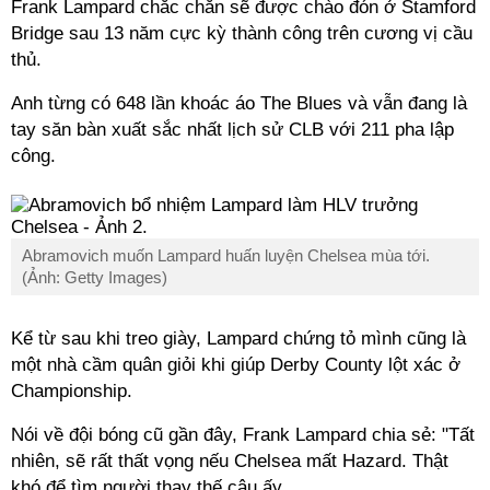
Frank Lampard chắc chắn sẽ được chào đón ở Stamford
Bridge sau 13 năm cực kỳ thành công trên cương vị cầu
thủ.
Anh từng có 648 lần khoác áo The Blues và vẫn đang là
tay săn bàn xuất sắc nhất lịch sử CLB với 211 pha lập
công.
Abramovich muốn Lampard huấn luyện Chelsea mùa tới.
(Ảnh: Getty Images)
Kể từ sau khi treo giày, Lampard chứng tỏ mình cũng là
một nhà cầm quân giỏi khi giúp Derby County lột xác ở
Championship.
Nói về đội bóng cũ gần đây, Frank Lampard chia sẻ: "Tất
nhiên, sẽ rất thất vọng nếu Chelsea mất Hazard. Thật
khó để tìm người thay thế cậu ấy.