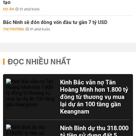
tạo
DỰ ÁN
01 phút trước
Bắc Ninh sẽ đón dòng vốn đầu tư gần 7 tỷ USD
THỊ TRƯỜNG
01 phút trước
ĐỌC NHIỀU NHẤT
Kinh Bắc vẫn nợ Tân
Hoàng Minh hơn 1.800 tỷ
đồng từ thương vụ mua
lại dự án 100 tầng gần
Keangnam
Ninh Bình dự thu 318.000
tỷ tiền sử dụng đất 5