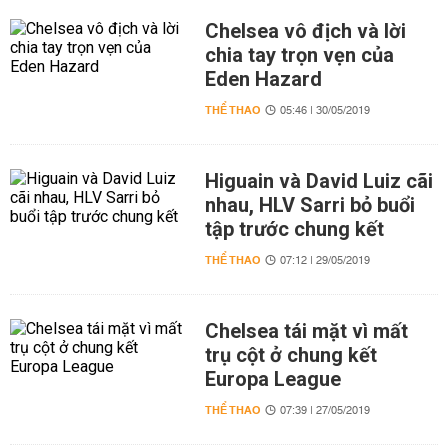
Chelsea vô địch và lời
chia tay trọn vẹn của
Eden Hazard
THỂ THAO
05:46 | 30/05/2019
Higuain và David Luiz cãi
nhau, HLV Sarri bỏ buổi
tập trước chung kết
THỂ THAO
07:12 | 29/05/2019
Chelsea tái mặt vì mất
trụ cột ở chung kết
Europa League
THỂ THAO
07:39 | 27/05/2019