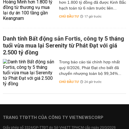
hơn 1.800 tỷ đồng đã được Kinh Bắc
hạch toán từ 6 năm trước liên...
CHỦ ĐẦU TƯ
17 giờ trước
Danh tính Bất động sản Fortis, công ty 5 tháng
tuổi vừa mua lại Serenity từ Phát Đạt với giá
2.500 tỷ đồng
Trong báo cáo tài chính hợp nhất
quý II/2026, Phát Đạt cho biết đã
chuyển nhượng toàn bộ 99,34%...
CHỦ ĐẦU TƯ
24 giờ trước
TRANG TTĐTTH CỦA CÔNG TY VIETNEWSCORP
Giấy phép số 3324/GP-TTĐT do Sở VH&TT TPHCM cấp ngày 20/3/2026