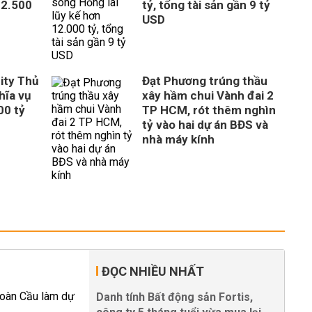
 2.500
tỷ, tổng tài sản gần 9 tỷ
USD
ity Thủ
Đạt Phương trúng thầu
hĩa vụ
xây hầm chui Vành đai 2
00 tỷ
TP HCM, rót thêm nghìn
tỷ vào hai dự án BĐS và
nhà máy kính
ĐỌC NHIỀU NHẤT
Danh tính Bất động sản Fortis,