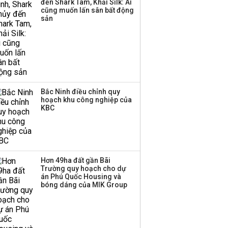
đến Shark Tam, Khải Silk: Ai
hơn 3.600 tỷ, lãi suất
cũng muốn lấn sân bất động
trả lên tới 10%/năm
sản
Bắc Ninh điều chỉnh quy
hoạch khu công nghiệp của
KBC
Hơn 49ha đất gần Bãi
Trường quy hoạch cho dự
án Phú Quốc Housing và
bóng dáng của MIK Group