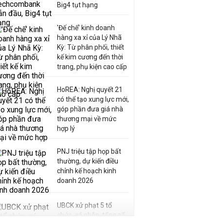
Big4 tụt hạng
'Đế chế’ kinh doanh
hàng xa xỉ của Lý Nhã
Kỳ: Từ phân phối, thiết
kế kim cương đến thời
trang, phụ kiện cao cấp
HoREA: Nghị quyết 21
có thể tạo xung lực mới,
góp phần đưa giá nhà
thương mại về mức
hợp lý
PNJ triệu tập họp bất
thường, dự kiến điều
chỉnh kế hoạch kinh
doanh 2026
UBCK xử phạt 5 tổ
chức, cá nhân, tổng số