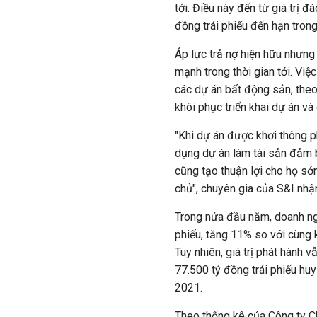
tới. Điều này đến từ giá trị 
đồng trái phiếu đến hạn tron
Áp lực trả nợ hiện hữu nhưng 
mạnh trong thời gian tới. Vi
các dự án bất động sản, theo
khôi phục triển khai dự án và 
"Khi dự án được khơi thông ph
dụng dự án làm tài sản đảm 
cũng tạo thuận lợi cho họ sớ
chủ", chuyên gia của S&I nhậ
Trong nửa đầu năm, doanh ng
phiếu, tăng 11% so với cùng
Tuy nhiên, giá trị phát hành 
77.500 tỷ đồng trái phiếu hu
2021.
Theo thống kê của Công ty C