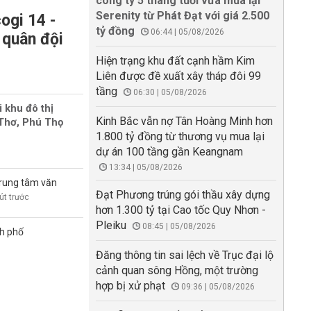
công ty 5 tháng tuổi vừa mua lại
Serenity từ Phát Đạt với giá 2.500
ogi 14 -
tỷ đồng
06:44 | 05/08/2026
 quân đội
Hiện trạng khu đất cạnh hầm Kim
Liên được đề xuất xây tháp đôi 99
tầng
06:30 | 05/08/2026
i khu đô thị
Kinh Bắc vẫn nợ Tân Hoàng Minh hơn
 Thơ, Phú Thọ
1.800 tỷ đồng từ thương vụ mua lại
dự án 100 tầng gần Keangnam
13:34 | 05/08/2026
trung tâm văn
Đạt Phương trúng gói thầu xây dựng
út trước
hơn 1.300 tỷ tại Cao tốc Quy Nhơn -
Pleiku
08:45 | 05/08/2026
nh phố
Đăng thông tin sai lệch về Trục đại lộ
cảnh quan sông Hồng, một trường
hợp bị xử phạt
09:36 | 05/08/2026