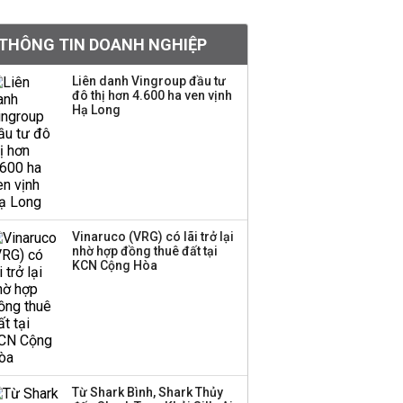
tiền hơn 570 triệu đồng
THÔNG TIN DOANH NGHIỆP
Kinh Bắc dự kiến cho
Liên danh Vingroup đầu tư
thuê tối thiểu 100 ha
đô thị hơn 4.600 ha ven vịnh
Hạ Long
đất công nghiệp trong
nửa cuối năm
Trung Quốc tung đòn
đáp trả, siết xuất khẩu
drone và trừng phạt
doanh nghiệp Mỹ
Vinaruco (VRG) có lãi trở lại
nhờ hợp đồng thuê đất tại
KCN Cộng Hòa
Keppel ký thỏa thuận
bán toàn bộ vốn tại
Empire City, dự kiến thu
về 270 triệu USD
Sacombank phát hành
Từ Shark Bình, Shark Thủy
ba đợt trái phiếu thu về