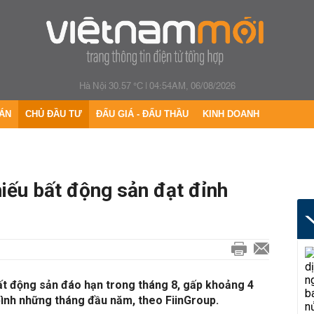
Hà Nội 30.57 °C
|
04:54AM, 06/08/2026
ÁN
CHỦ ĐẦU TƯ
ĐẤU GIÁ - ĐẤU THẦU
KINH DOANH
hiếu bất động sản đạt đỉnh
bất động sản đáo hạn trong tháng 8, gấp khoảng 4
bình những tháng đầu năm, theo FiinGroup.