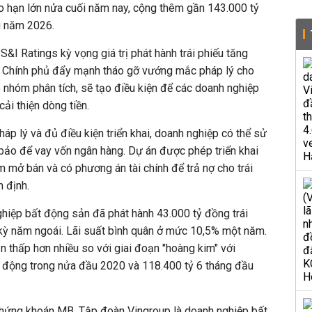
đáo hạn lớn nửa cuối năm nay, cộng thêm gần 143.000 tỷ
g năm 2026.
S&I Ratings kỳ vọng giá trị phát hành trái phiếu tăng
ệc Chính phủ đẩy mạnh tháo gỡ vướng mắc pháp lý cho
 nhóm phân tích, sẽ tạo điều kiện để các doanh nghiệp
cải thiện dòng tiền.
áp lý và đủ điều kiện triển khai, doanh nghiệp có thể sử
bảo để vay vốn ngân hàng. Dự án được phép triển khai
m mở bán và có phương án tài chính để trả nợ cho trái
n định.
hiệp bất động sản đã phát hành 43.000 tỷ đồng trái
 kỳ năm ngoái. Lãi suất bình quân ở mức 10,5% một năm.
vẫn thấp hơn nhiều so với giai đoạn "hoàng kim" với
y động trong nửa đầu 2020 và 118.400 tỷ 6 tháng đầu
hứng khoán MB, Tập đoàn Vingroup là doanh nghiệp bất