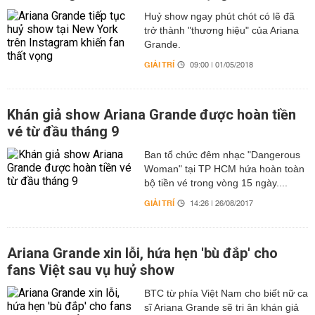
Huỷ show ngay phút chót có lẽ đã
trở thành "thương hiệu" của Ariana
Grande.
GIẢI TRÍ
09:00 | 01/05/2018
Khán giả show Ariana Grande được hoàn tiền
vé từ đầu tháng 9
Ban tổ chức đêm nhạc "Dangerous
Woman" tại TP HCM hứa hoàn toàn
bộ tiền vé trong vòng 15 ngày....
GIẢI TRÍ
14:26 | 26/08/2017
Ariana Grande xin lỗi, hứa hẹn 'bù đắp' cho
fans Việt sau vụ huỷ show
BTC từ phía Việt Nam cho biết nữ ca
sĩ Ariana Grande sẽ tri ân khán giả