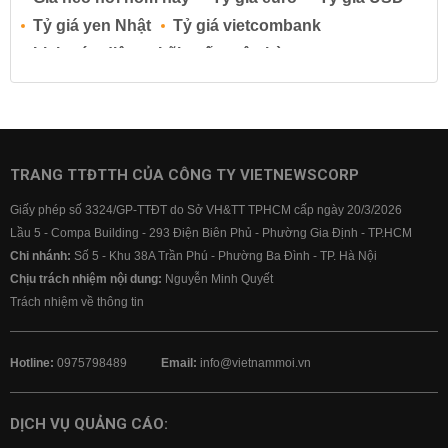
Tỷ giá yen Nhật
Tỷ giá vietcombank
Lịch cúp điện
Lãi suất ngân hàng
Lãi suất tiết kiệm
Lãi suất tiền gửi
Lãi suất ngân hàng Agribank
Lãi suất ngân hàng Sacombank
Lãi suất ngân hàng BIDV
TRANG TTĐTTH CỦA CÔNG TY VIETNEWSCORP
Lãi suất ngân hàng Vietinbank
Giấy phép số 3324/GP-TTĐT do Sở VH&TT TPHCM cấp ngày 20/3/2026
Lãi suất ngân hàng Vietcombank
Lầu 5 - Compa Building - 293 Điện Biên Phủ - Phường Gia Định - TP.HCM
Chi nhánh:
Số 5 - Khu 38A Trần Phú - Phường Ba Đình - TP. Hà Nội
Chịu trách nhiệm nội dung:
Nguyễn Minh Quyết
Trách nhiệm về thông tin
Hotline:
0975798489
Email:
info@vietnammoi.vn
DỊCH VỤ QUẢNG CÁO: