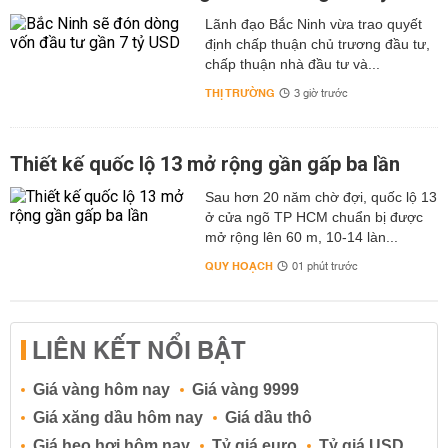
Lãnh đạo Bắc Ninh vừa trao quyết
định chấp thuận chủ trương đầu tư,
chấp thuận nhà đầu tư và...
THỊ TRƯỜNG
3 giờ trước
Thiết kế quốc lộ 13 mở rộng gần gấp ba lần
Sau hơn 20 năm chờ đợi, quốc lộ 13
ở cửa ngõ TP HCM chuẩn bị được
mở rộng lên 60 m, 10-14 làn...
QUY HOẠCH
01 phút trước
LIÊN KẾT NỔI BẬT
Giá vàng hôm nay
Giá vàng 9999
Giá xăng dầu hôm nay
Giá dầu thô
Giá heo hơi hôm nay
Tỷ giá euro
Tỷ giá USD