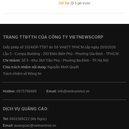
DỰ ÁN
5 giờ trước
TRANG TTĐTTH CỦA CÔNG TY VIETNEWSCORP
Giấy phép số 3324/GP-TTĐT do Sở VH&TT TPHCM cấp ngày 20/3/2026
Lầu 5 - Compa Building - 293 Điện Biên Phủ - Phường Gia Định - TP.HCM
Chi nhánh:
Số 5 - Khu 38A Trần Phú - Phường Ba Đình - TP. Hà Nội
Chịu trách nhiệm nội dung:
Nguyễn Minh Quyết
Trách nhiệm về thông tin
Hotline:
0975798489
Email:
info@vietnammoi.vn
DỊCH VỤ QUẢNG CÁO:
Tel:
0931589222 (Ms Ngọc)
Email:
quangcao@vietnammoi.vn