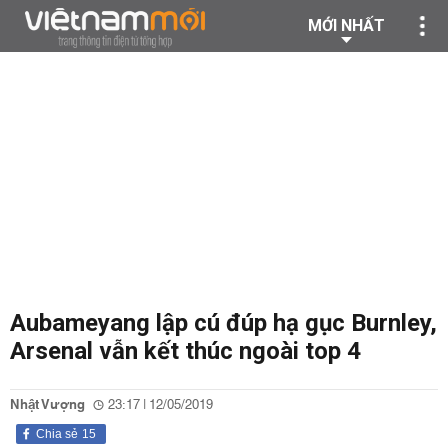
MỚI NHẤT
Aubameyang lập cú đúp hạ gục Burnley,
Arsenal vẫn kết thúc ngoài top 4
Nhật Vượng
23:17 | 12/05/2019
Chia sẻ
15