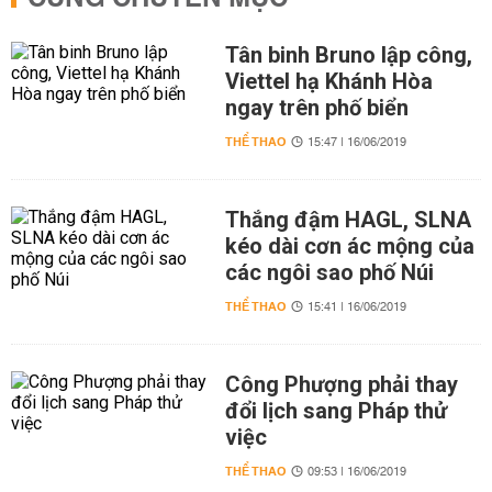
Tân binh Bruno lập công,
Viettel hạ Khánh Hòa
ngay trên phố biển
THỂ THAO
15:47 | 16/06/2019
Thắng đậm HAGL, SLNA
kéo dài cơn ác mộng của
các ngôi sao phố Núi
THỂ THAO
15:41 | 16/06/2019
Công Phượng phải thay
đổi lịch sang Pháp thử
việc
THỂ THAO
09:53 | 16/06/2019