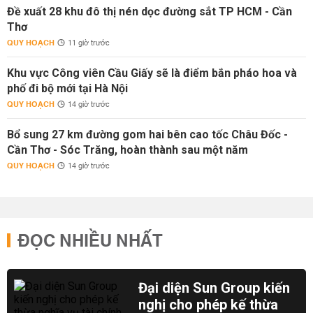
Đề xuất 28 khu đô thị nén dọc đường sắt TP HCM - Cần
Thơ
QUY HOẠCH
11 giờ trước
Khu vực Công viên Cầu Giấy sẽ là điểm bắn pháo hoa và
phố đi bộ mới tại Hà Nội
QUY HOẠCH
14 giờ trước
Bổ sung 27 km đường gom hai bên cao tốc Châu Đốc -
Cần Thơ - Sóc Trăng, hoàn thành sau một năm
QUY HOẠCH
14 giờ trước
ĐỌC NHIỀU NHẤT
Đại diện Sun Group kiến
nghị cho phép kế thừa