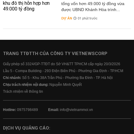
tổng vốn hơn 49.000 tỷ đồng vừa
được UBND Khánh Hòa trình...
DỰ ÁN
01 phút trước
TRANG TTĐTTH CỦA CÔNG TY VIETNEWSCORP
Giấy phép số 3324/GP-TTĐT do Sở VH&TT TPHCM cấp ngày 20/3/2026
Lầu 5 - Compa Building - 293 Điện Biên Phủ - Phường Gia Định - TP.HCM
Chi nhánh:
Số 5 - Khu 38A Trần Phú - Phường Ba Đình - TP. Hà Nội
Chịu trách nhiệm nội dung:
Nguyễn Minh Quyết
Trách nhiệm về thông tin
Hotline:
0975798489
Email:
info@vietnammoi.vn
DỊCH VỤ QUẢNG CÁO: