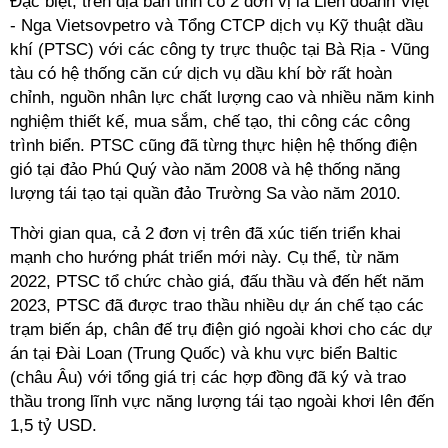
Đặc biệt, trên địa bàn tỉnh có 2 đơn vị là Liên doanh Việt
- Nga Vietsovpetro và Tổng CTCP dịch vụ Kỹ thuật dầu
khí (PTSC) với các công ty trực thuộc tại Bà Rịa - Vũng
tàu có hệ thống căn cứ dịch vụ dầu khí bờ rất hoàn
chỉnh, nguồn nhân lực chất lượng cao và nhiều năm kinh
nghiệm thiết kế, mua sắm, chế tạo, thi công các công
trình biển. PTSC cũng đã từng thực hiện hệ thống điện
gió tại đảo Phú Quý vào năm 2008 và hệ thống năng
lượng tái tạo tại quần đảo Trường Sa vào năm 2010.
Thời gian qua, cả 2 đơn vị trên đã xúc tiến triển khai
mạnh cho hướng phát triển mới này. Cụ thể, từ năm
2022, PTSC tổ chức chào giá, đấu thầu và đến hết năm
2023, PTSC đã được trao thầu nhiều dự án chế tạo các
trạm biến áp, chân đế trụ điện gió ngoài khơi cho các dự
án tại Đài Loan (Trung Quốc) và khu vực biển Baltic
(châu Âu) với tổng giá trị các hợp đồng đã ký và trao
thầu trong lĩnh vực năng lượng tái tạo ngoài khơi lên đến
1,5 tỷ USD.