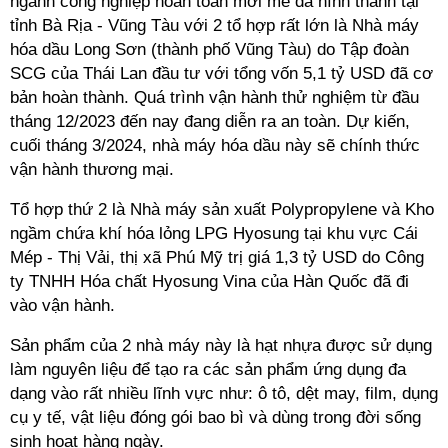
ngành công nghiệp hoàn toàn mới mẻ đã hình thành tại
tỉnh Bà Rịa - Vũng Tàu với 2 tổ hợp rất lớn là Nhà máy
hóa dầu Long Sơn (thành phố Vũng Tàu) do Tập đoàn
SCG của Thái Lan đầu tư với tổng vốn 5,1 tỷ USD đã cơ
bản hoàn thành. Quá trình vận hành thử nghiệm từ đầu
tháng 12/2023 đến nay đang diễn ra an toàn. Dự kiến,
cuối tháng 3/2024, nhà máy hóa dầu này sẽ chính thức
vận hành thương mại.
Tổ hợp thứ 2 là Nhà máy sản xuất Polypropylene và Kho
ngầm chứa khí hóa lỏng LPG Hyosung tại khu vực Cái
Mép - Thị Vải, thị xã Phú Mỹ trị giá 1,3 tỷ USD do Công
ty TNHH Hóa chất Hyosung Vina của Hàn Quốc đã đi
vào vận hành.
Sản phẩm của 2 nhà máy này là hạt nhựa được sử dụng
làm nguyên liệu để tạo ra các sản phẩm ứng dụng đa
dạng vào rất nhiều lĩnh vực như: ô tô, dệt may, film, dụng
cụ y tế, vật liệu đóng gói bao bì và dùng trong đời sống
sinh hoạt hàng ngày.