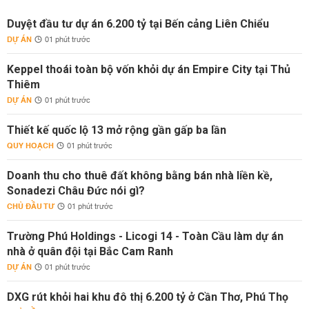
Duyệt đầu tư dự án 6.200 tỷ tại Bến cảng Liên Chiểu
DỰ ÁN
01 phút trước
Keppel thoái toàn bộ vốn khỏi dự án Empire City tại Thủ
Thiêm
DỰ ÁN
01 phút trước
Thiết kế quốc lộ 13 mở rộng gần gấp ba lần
QUY HOẠCH
01 phút trước
Doanh thu cho thuê đất không bằng bán nhà liền kề,
Sonadezi Châu Đức nói gì?
CHỦ ĐẦU TƯ
01 phút trước
Trường Phú Holdings - Licogi 14 - Toàn Cầu làm dự án
nhà ở quân đội tại Bắc Cam Ranh
DỰ ÁN
01 phút trước
DXG rút khỏi hai khu đô thị 6.200 tỷ ở Cần Thơ, Phú Thọ