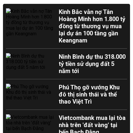
Kinh Bắc vẫn nợ Tân
Hoàng Minh hơn 1.800 tỷ
đồng từ thương vụ mua
lại dự án 100 tầng gần
Keangnam
Ninh Bình dự thu 318.000
tỷ tiền sử dụng đất 5
năm tới
Phú Thọ gỡ vướng Khu
đô thị sinh thái và thể
thao Việt Trì
Vietcombank mua lại tòa
nhà trên 'đất vàng' tại
bến Bạch Đằng