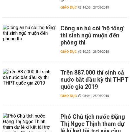
GIÁO DỤC
14:36 | 27/06/2019
Công an hú còi 'hộ tống'
thí sinh ngủ muộn đến
phòng thi
GIÁO DỤC
10:32 | 26/06/2019
Trên 887.000 thí sinh cả
nước bắt đầu kỳ thi THPT
quốc gia 2019
GIÁO DỤC
08:04 | 25/06/2019
Phó Chủ tịch nước Đặng
Thị Ngọc Thịnh tham dự
lễ kí kết tài trợ xây cầu