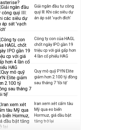
Giải ngân đầu tư công
quý III: Khi các siêu dự
án áp sát 'vạch đích'
Công ty con của HAGL
chốt ngày IPO gần 19
triệu cp với giá gấp hơn
4 lần cổ phiếu HAG
Quy mô quỹ PYN Elite
giảm hơn 2.100 tỷ đồng
sau tháng 7 ‘tồi tệ’
Iran xem xét cấm tàu
Mỹ qua eo biển
Hormuz, giá dầu bật
tăng trở lại