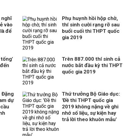
 nghĩ
Phụ huynh hồi hộp chờ,
rẻ vào
thí sinh cười rạng rỡ sau
là để
buổi cuối thi THPT quốc
gia 2019
 tống'
Trên 887.000 thí sinh cả
 đến
nước bắt đầu kỳ thi THPT
quốc gia 2019
c Đặng
Thứ trưởng Bộ Giáo dục:
ham dự
'Đề thi THPT quốc gia
y cầu
2019 không nặng về ghi
inh
nhớ số liệu, sự kiện hay
trả lời theo khuôn mẫu'