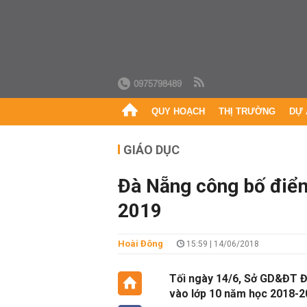
0975798489
QUY HOẠCH
THỊ TRƯỜNG
DỰ 
GIÁO DỤC
Đà Nẵng công bố điểm
2019
Hoài Đông
15:59 | 14/06/2018
Tối ngày 14/6, Sở GD&ĐT Đ
vào lớp 10 năm học 2018-20