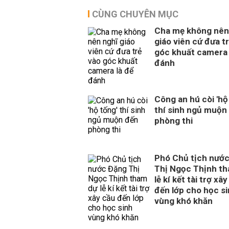
CÙNG CHUYÊN MỤC
Cha mẹ không nên
giáo viên cứ đưa t
góc khuất camera 
đánh
Công an hú còi 'hộ
thí sinh ngủ muộn
phòng thi
Phó Chủ tịch nướ
Thị Ngọc Thịnh t
lễ kí kết tài trợ xâ
đến lớp cho học s
vùng khó khăn