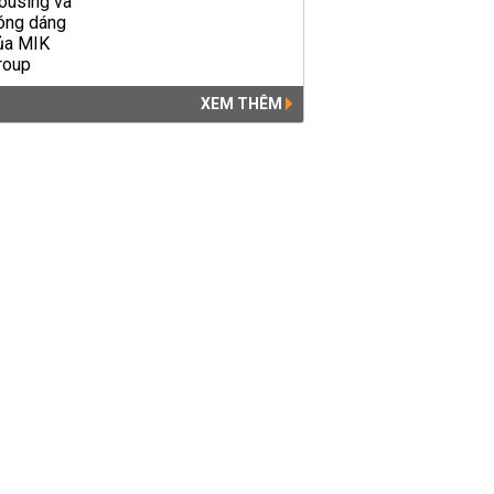
Hướng dẫn tra cứu điểm thi
XEM THÊM
vào lớp 10 Hà Nội năm 2018
GIÁO DỤC
12:11 | 22/06/2018
Tra cứu điểm thi vào lớp 10
Sở GD&ĐT Cần Thơ năm
2018 - 2019
GIÁO DỤC
04:24 | 19/06/2018