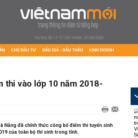
Hà Nội 30.11 °C
|
03:15AM, 07/08/2026
ÁN
CHỦ ĐẦU TƯ
ĐẤU GIÁ - ĐẤU THẦU
KINH DOANH
 thi vào lớp 10 năm 2018-
à Nẵng đã chính thức công bố điểm thi tuyển sinh
19 của toàn bộ thí sinh trong tỉnh.