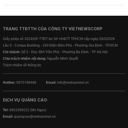
TRANG TTĐTTH CỦA CÔNG TY VIETNEWSCORP
Giấy phép số 3324/GP-TTĐT do Sở VH&TT TPHCM cấp ngày 20/3/2026
Lầu 5 - Compa Building - 293 Điện Biên Phủ - Phường Gia Định - TP.HCM
Chi nhánh:
Số 5 - Khu 38A Trần Phú - Phường Ba Đình - TP. Hà Nội
Chịu trách nhiệm nội dung:
Nguyễn Minh Quyết
Trách nhiệm về thông tin
Hotline:
0975798489
Email:
info@vietnammoi.vn
DỊCH VỤ QUẢNG CÁO:
Tel:
0931589222 (Ms Ngọc)
Email:
quangcao@vietnammoi.vn