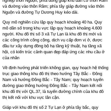
nghiệp thôn Nguộn; phía đông giáp khu dân cư thôn Râm
và đường vào thôn Râm; phía tây giáp đường vào thôn
Nguộn và đường Tự Dương Huy kéo dài.
Quy mô nghiên cứu lập quy hoạch khoảng 40 ha. Quy
mô dân số trong khu vực lập quy hoạch khoảng 4.600
người. Khu đô thị số 3 xã Tự Lạn là khu đô thị mới và
các công trình công cộng, dịch vụ cấp đơn vị ở, được
đầu tư xây dựng đồng bộ hạ tầng kỹ thuật, hạ tầng xã
hội, có kiến trúc cảnh quan đẹp đáp ứng các nhu cầu ở
của nhân
Về định hướng phát triển không gian, quy hoạch hệ thống
trục giao thông khu đô thị theo hướng Tây Bắc - Đông
Nam và hướng Đông Bắc - Tây Nam; quy hoạch tuyến
đường giao thông hướng Đông Bắc - Tây Nam kết nối
khu đô thị với QL.37, là tuyến đường chính của khu đô
thị kết nối với khu vực lân cận.
Giáp với khu đô thị số 2 Tự Lạn ở phía tây bắc, quy