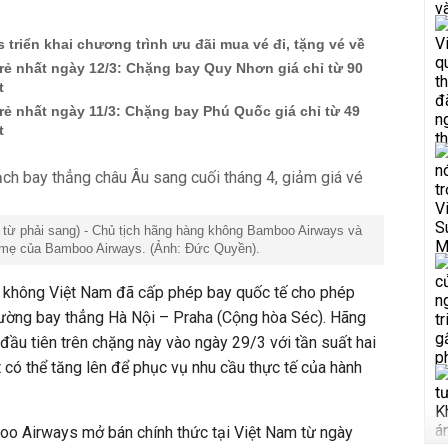
triển khai chương trình ưu đãi mua vé đi, tặng vé về
rẻ nhất ngày 12/3: Chặng bay Quy Nhơn giá chỉ từ 90
t
rẻ nhất ngày 11/3: Chặng bay Phú Quốc giá chỉ từ 49
t
 từ phải sang) - Chủ tịch hãng hàng không Bamboo Airways và
 mẹ của Bamboo Airways. (Ảnh: Đức Quyền).
 không Việt Nam đã cấp phép bay quốc tế cho phép
ường bay thẳng Hà Nội – Praha (Cộng hòa Séc). Hãng
 đầu tiên trên chặng này vào ngày 29/3 với tần suất hai
 có thể tăng lên để phục vụ nhu cầu thực tế của hành
o Airways mở bán chính thức tại Việt Nam từ ngày