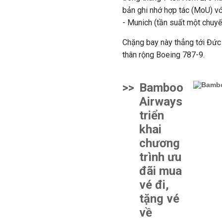
bản ghi nhớ hợp tác (MoU) v
- Munich (tần suất một chuyế
Chặng bay này thẳng tới Đức
thân rộng Boeing 787-9.
>>
Bamboo
Airways
triển
khai
chương
trình ưu
đãi mua
vé đi,
tặng vé
về