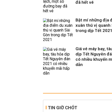
đã hết vé
Bật mí những địa 
xuân thú vị quanh
trong dịp Tết 202
Giá vé máy bay, tà
dịp Tết Nguyên đ
có nhiều khuyến m
dẫn
TIN GIỜ CHÓT