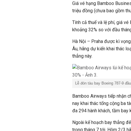
Giá vé hạng Bamboo Busines
triệu đồng (chưa bao gồm thu
Tính cả thuế và lệ phí, giá 
khoảng 32% so với đầu tháng
Hà Nội – Praha được kì vọng
Âu, hãng dự kiến khai thác l
thẳng này.
Lễ đón tàu bay Boeing 787-9 đầ
Bamboo Airways tiếp nhận ch
nay khai thác tổng cộng ba t
đa 294 hành khách, tầm bay 
Ngoài kế hoạch bay thẳng đ
trong tháng 7 tới. Hôm 2/3 h