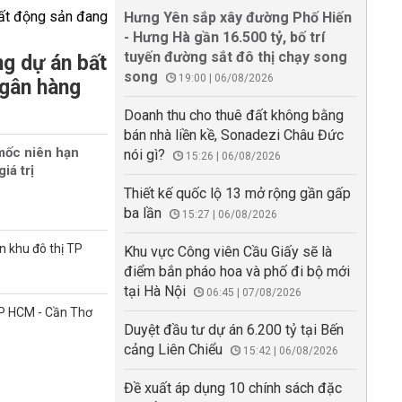
Hưng Yên sắp xây đường Phố Hiến
- Hưng Hà gần 16.500 tỷ, bố trí
tuyến đường sắt đô thị chạy song
g dự án bất
song
19:00 | 06/08/2026
ngân hàng
Doanh thu cho thuê đất không bằng
bán nhà liền kề, Sonadezi Châu Đức
mốc niên hạn
nói gì?
15:26 | 06/08/2026
iá trị
Thiết kế quốc lộ 13 mở rộng gần gấp
ba lần
15:27 | 06/08/2026
n khu đô thị TP
Khu vực Công viên Cầu Giấy sẽ là
điểm bắn pháo hoa và phố đi bộ mới
tại Hà Nội
06:45 | 07/08/2026
TP HCM - Cần Thơ
Duyệt đầu tư dự án 6.200 tỷ tại Bến
cảng Liên Chiểu
15:42 | 06/08/2026
Đề xuất áp dụng 10 chính sách đặc