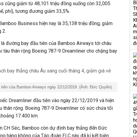
s cũng giảm từ 48,101 triệu đồng xuống còn 32,005
ế, phí), tương đương giảm 33,5%.
vé Bamboo Business hiện nay là 35,138 triệu đồng, giảm
 2.
 là đường bay đầu tiên của Bamboo Airways tới châu
oại tàu thân rộng Boeing 787-9 Dreamliner cho chặng bay
u tiên của Bamboo Airways ngày 22/12/2019. (Ảnh: Đức Quyền).
iếc Dreamliner đầu tiên vào ngày 22/12/2019 và hiện
àu thân rộng. Boeing 787-9 Dreamliner có sức chứa tối
khoảng 17.400 km.
ến CH Séc, Bamboo còn dự định bay thẳng đến Đức
ãng hàng không của Tập đoàn FLC này đã kí kết biên