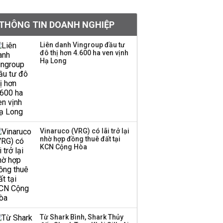
Việt Nam muốn phát
THÔNG TIN DOANH NGHIỆP
triển quỹ hưu trí: Từ tiết
kiệm gia đình thành
Liên danh Vingroup đầu tư
nguồn cấp vốn dài hạn
đô thị hơn 4.600 ha ven vịnh
và kinh nghiệm từ
Hạ Long
Malaysia
Quy mô quỹ PYN Elite
giảm hơn 2.100 tỷ đồng
sau tháng 7 ‘tồi tệ’
Vinaruco (VRG) có lãi trở lại
nhờ hợp đồng thuê đất tại
Iran xem xét cấm tàu
KCN Cộng Hòa
Mỹ qua eo biển
Hormuz, giá dầu bật
tăng trở lại
Thành viên HĐQT
VPBankS xin từ nhiệm
Từ Shark Bình, Shark Thủy