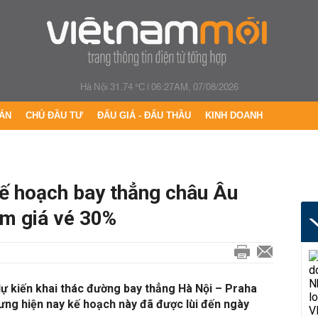
Hà Nội 31.74 °C
|
06:27AM, 07/08/2026
ÁN
CHỦ ĐẦU TƯ
ĐẤU GIÁ - ĐẤU THẦU
KINH DOANH
ế hoạch bay thẳng châu Âu
ảm giá vé 30%
 kiến khai thác đường bay thẳng Hà Nội – Praha
ưng hiện nay kế hoạch này đã được lùi đến ngày