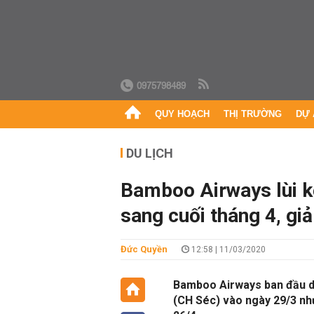
0975798489
QUY HOẠCH
THỊ TRƯỜNG
DỰ 
DU LỊCH
Bamboo Airways lùi k
sang cuối tháng 4, gi
Đức Quyền
12:58 | 11/03/2020
Bamboo Airways ban đầu dự
(CH Séc) vào ngày 29/3 nh