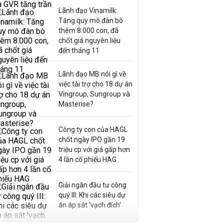
Lãnh đạo Vinamilk:
Tăng quy mô đàn bò
thêm 8.000 con, đã
chốt giá nguyên liệu
đến tháng 11
Lãnh đạo MB nói gì về
việc tài trợ cho 18 dự án
Vingroup, Sungroup và
Masterise?
Công ty con của HAGL
chốt ngày IPO gần 19
triệu cp với giá gấp hơn
4 lần cổ phiếu HAG
Giải ngân đầu tư công
quý III: Khi các siêu dự
án áp sát 'vạch đích'