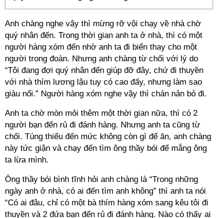
Anh chàng nghe vậy thì mừng rỡ vội chạy về nhà chờ
quý nhân đến. Trong thời gian anh ta ở nhà, thì có một
người hàng xóm đến nhờ anh ta đi biển thay cho một
người trong đoàn. Nhưng anh chàng từ chối với lý do
“Tôi đang đợi quý nhân đến giúp đỡ đây, chứ đi thuyền
với nhà thím lương lậu tuy có cao đấy, nhưng làm sao
giàu nổi.” Người hàng xóm nghe vậy thì chán nản bỏ đi.
Anh ta chờ mòn mỏi thêm một thời gian nữa, thì có 2
người bạn đến rủ đi đánh hàng. Nhưng anh ta cũng từ
chối. Túng thiếu đến mức không còn gì để ăn, anh chàng
này tức giận và chạy đến tìm ông thầy bói để mắng ông
ta lừa mình.
Ông thầy bói bình tĩnh hỏi anh chàng là “Trong những
ngày anh ở nhà, có ai đến tìm anh không” thì anh ta nói
“Có ai đâu, chỉ có một bà thím hàng xóm sang kêu tôi đi
thuyền và 2 đứa bạn đến rủ đi đánh hàng. Nào có thấy ai