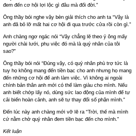
đem đến cơ hội lợi lộc gì đâu mà đổi đời.”
Ông thầy bói nghe vậy bèn giải thích cho anh ta “Vậy là
anh đã bỏ lỡ mất hai cơ hội đi qua trước cửa rồi còn gì.”
Anh chàng ngơ ngác nói “Vậy chẳng lẽ theo ý ông mấy
người chài lưới, phụ việc đó mà là quý nhân của tôi
sao?”
Ông thầy bói nói “Đúng vậy, có quý nhân phù trợ tức là
tuy họ không mang đến tiền bạc cho anh nhưng họ mang
đến những cơ hội để anh làm việc. Vì không ai ngoài
chính bản thân anh mới có thể làm giàu cho mình. Nếu
anh biết chớp lấy nó, dùng sức lao động của mình để tự
cải biến hoàn cảnh, anh sẽ tự thay đổi số phận mình.”
Đến lúc này anh chàng mới vỡ lẽ ra “Trời, thế mà mình
cứ nằm chờ quý nhân đem tiền bạc đến cho mình.”
Kết luận