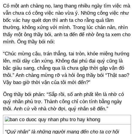
Có một anh chàng nọ, lang thang nhiều ngày tìm việc mà
vẫn chưa có công việc nào vừa ý. Những công việc như
bốc vác hay quét dọn thì anh ta cho rằng quá tầm
thường, không xứng với mình. Trong lúc chán nản, nhìn
thấy một ông thầy bói, anh ta đến để nhờ ông ta xem cho
mình. Ông thầy bói nói:
“Chúc mừng cậu, trán thẳng, tai tròn, khóe miệng hướng
lên, mũi dày cân xứng. Không đại phú đại quý cũng là
bậc giàu sang, chẳng qua là chưa gặp thời gặp vận đó
thôi.” Anh chàng mừng rỡ và hỏi ông thầy bói “Thật sao?
Vậy bao giờ thời vận của tôi mới đến?”
Ông thầy bói phán: “Sắp rồi, số anh phất lên là nhờ có
quý nhân phù trợ. Thành công chỉ còn tính bằng ngày
thôi. Anh cứ về nhà chờ đợi, quý nhân sẽ đến.”
“Quý nhân” là những người mang đến cho ta cơ hội