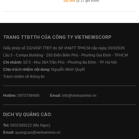
DỰ ÁN
21 giờ trước
TRANG TTĐTTH CỦA CÔNG TY VIETNEWSCORP
Giấy phép số 3324/GP-TTĐT do Sở VH&TT TPHCM cấp ngày 20/3/2026
Lầu 5 - Compa Building - 293 Điện Biên Phủ - Phường Gia Định - TP.HCM
Chi nhánh:
Số 5 - Khu 38A Trần Phú - Phường Ba Đình - TP. Hà Nội
Chịu trách nhiệm nội dung:
Nguyễn Minh Quyết
Trách nhiệm về thông tin
Hotline:
0975798489
Email:
info@vietnammoi.vn
DỊCH VỤ QUẢNG CÁO:
Tel:
0931589222 (Ms Ngọc)
Email:
quangcao@vietnammoi.vn