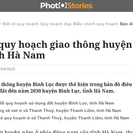
N
CHỦ ĐẦU TƯ
ĐẤU GIÁ - ĐẤU THẦU
KINH DOANH
ở
Đất có quy hoạch
Quy hoạch đẹp
Điều chỉnh quy hoạch
Bản đ
quy hoạch giao thông huyện
nh Hà Nam
8/04/2025
 thông huyện Bình Lục được thể hiện trong bản đồ điều
đất đến năm 2030 huyện Bình Lục, tỉnh Hà Nam.
đồ quy hoạch sử dụng đất huyện Bình Lục, tỉnh Hà Nam
g sẽ mở ở xã Thanh Thuỷ, huyện Thanh Liêm, tỉnh Hà Nam
có quy hoạch ở xã Thanh Thuỷ, huyện Thanh Liêm, tỉnh Hà Nam
ột huyện nằm ở phía đông nam của tỉnh Hà Nam, th