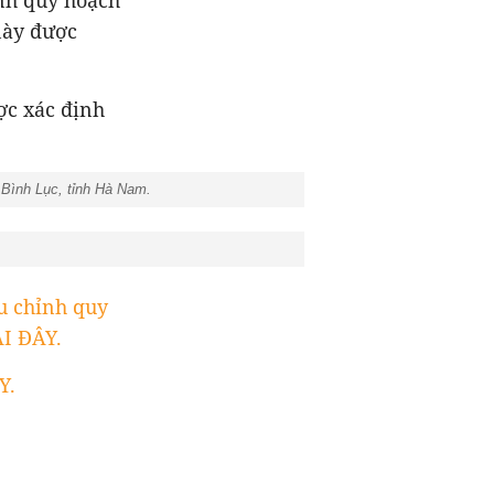
nh quy hoạch
này được
ợc xác định
 Bình Lục, tỉnh Hà Nam.
u chỉnh quy
ẠI ĐÂY.
Y.