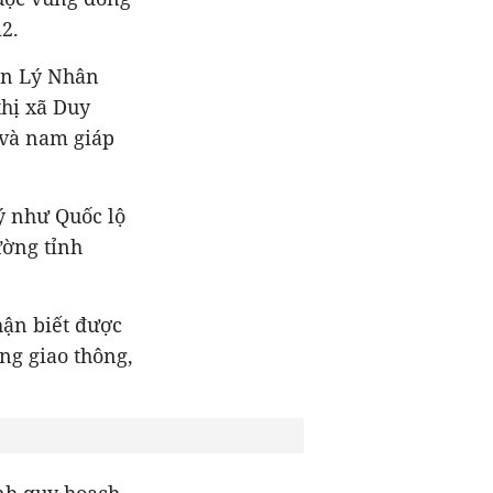
2.
yện Lý Nhân
thị xã Duy
 và nam giáp
ý như Quốc lộ
ường tỉnh
hận biết được
ng giao thông,