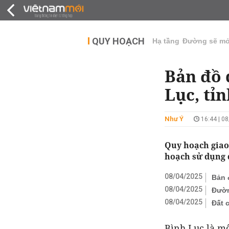
QUY HOẠCH
THỊ TRƯỜNG
DỰ Á
QUY HOẠCH
Hạ tầng
Đường sẽ m
Bản đồ 
Lục, tỉ
Như Ý
16:44 | 0
Quy hoạch giao
hoạch sử dụng 
08/04/2025
Bản 
08/04/2025
Đườn
08/04/2025
Đất 
Bình Lục là m