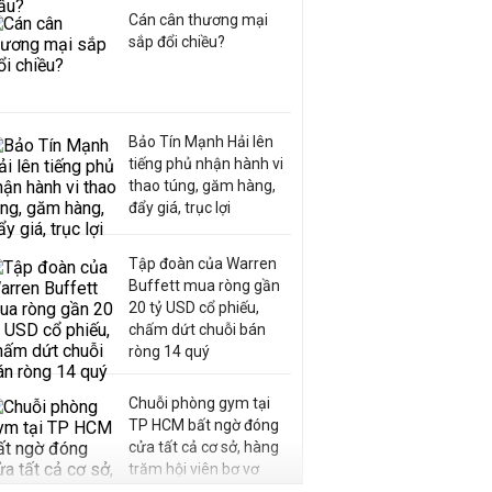
Cán cân thương mại
sắp đổi chiều?
Bảo Tín Mạnh Hải lên
tiếng phủ nhận hành vi
thao túng, găm hàng,
đẩy giá, trục lợi
Tập đoàn của Warren
Buffett mua ròng gần
20 tỷ USD cổ phiếu,
chấm dứt chuỗi bán
ròng 14 quý
Chuỗi phòng gym tại
TP HCM bất ngờ đóng
cửa tất cả cơ sở, hàng
trăm hội viên bơ vơ