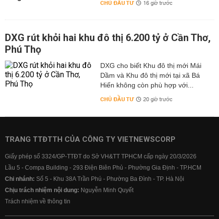
CHỦ ĐẦU TƯ
16 giờ trước
DXG rút khỏi hai khu đô thị 6.200 tỷ ở Cần Thơ,
Phú Thọ
DXG cho biết Khu đô thị mới Mái
Dầm và Khu đô thị mới tại xã Bá
Hiến không còn phù hợp với...
CHỦ ĐẦU TƯ
20 giờ trước
TRANG TTĐTTH CỦA CÔNG TY VIETNEWSCORP
Giấy phép số 3324/GP-TTĐT do Sở VH&TT TPHCM cấp ngày 20/3/2026
Lầu 5 - Compa Building - 293 Điện Biên Phủ - Phường Gia Định - TP.HCM
Chi nhánh:
Số 5 - Khu 38A Trần Phú - Phường Ba Đình - TP. Hà Nội
Chịu trách nhiệm nội dung:
Nguyễn Minh Quyết
Trách nhiệm về thông tin