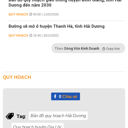
Bản đồ quy hoạch giao thông huyện Bình Giang, tỉnh Hải
Dương đến năm 2030
QUY HOẠCH
00:00 | 11/01/2025
Đường sẽ mở ở huyện Thanh Hà, tỉnh Hải Dương
QUY HOẠCH
15:40 | 26/12/2021
Theo
Dòng Vốn Kinh Doanh
Copy link
QUY HOẠCH
0
Chia sẻ
Bản đồ quy hoạch Hải Dương
Tag:
Quy hoạch huyện Gia Lộc