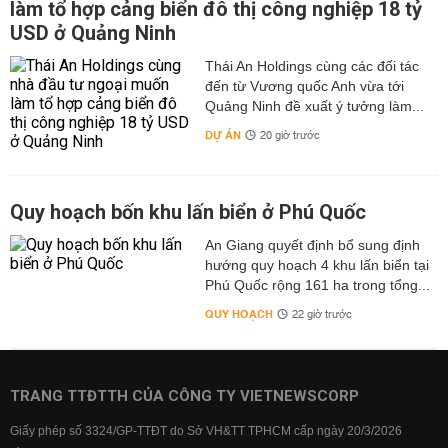
làm tổ hợp cảng biển đô thị công nghiệp 18 tỷ
USD ở Quảng Ninh
Thái An Holdings cùng các đối tác
đến từ Vương quốc Anh vừa tới
Quảng Ninh đề xuất ý tưởng làm...
DỰ ÁN
20 giờ trước
Quy hoạch bốn khu lấn biển ở Phú Quốc
An Giang quyết định bổ sung định
hướng quy hoạch 4 khu lấn biển tại
Phú Quốc rộng 161 ha trong tổng...
QUY HOẠCH
22 giờ trước
TRANG TTĐTTH CỦA CÔNG TY VIETNEWSCORP
Giấy phép số 3324/GP-TTĐT do Sở VH&TT TPHCM cấp ngày 20/3/2026