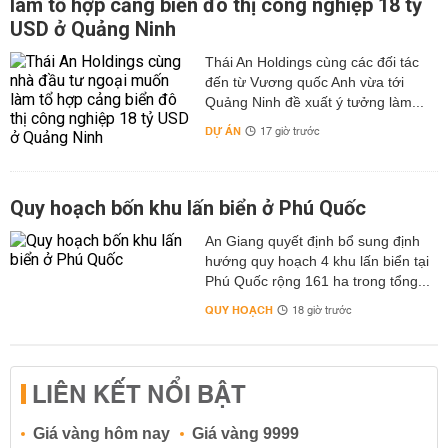
làm tổ hợp cảng biển đô thị công nghiệp 18 tỷ
DNG: kí hiệu của đất dùng để xây dựng cơ sở ngoại giao
USD ở Quảng Ninh
DTT: kí hiệu của đất dùng để xây dựng cơ sở thể dục thể
thao
Thái An Holdings cùng các đối tác
đến từ Vương quốc Anh vừa tới
DTS: kí hiệu của đất dùng để xây dựng trụ sở cho tổ
Quảng Ninh đề xuất ý tưởng làm...
chức sự nghiệp
DỰ ÁN
17 giờ trước
DSK: kí hiệu của đất dùng để xây dựng công trình sự
nghiệp khác
Ký hiệu các loại đất trồng nông nghiệp
Quy hoạch bốn khu lấn biển ở Phú Quốc
LUK: kí hiệu cho đất trồng lúa nước còn lại
An Giang quyết định bổ sung định
RSX: kí hiệu cho đất rừng sản xuất
hướng quy hoạch 4 khu lấn biển tại
Phú Quốc rộng 161 ha trong tổng...
NHK: kí hiệu cho đất nương rẫy trồng cây hàng năm
QUY HOẠCH
18 giờ trước
khác
LUN: kí hiệu cho đất trồng lúa nương
NHK: kí hiệu cho đất nương rẫy trồng cây hàng năm
LIÊN KẾT NỔI BẬT
khác
BHK: kí hiệu cho đất bằng trồng cây hàng năm khác
Giá vàng hôm nay
Giá vàng 9999