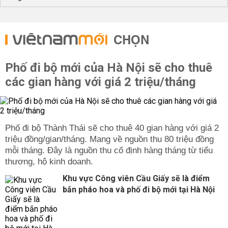
Về vấn đề pháp lý, bản đồ quy hoạch 1/500 là cơ sở để
xây dựng các dự án đầu tư. Việc triển khai lập bản đồ
quy hoạch chi tiết 1/500 của các dự án đầu tư xây dựng
CHỌN
công trình thường do các chủ đầu tư đứng ra thực hiện,
chi phí lập quy hoạch được tính trong chi phí dự án. Các
công việc còn lại liên quan đến quy hoạch chi tiết 1/500
Phố đi bộ mới của Hà Nội sẽ cho thuê
sẽ do chính quyền địa phương thực hiện để dễ dàng
các gian hàng với giá 2 triệu/tháng
quản lý xây dựng và cấp phép xây dựng sau này.
Bản đồ quy hoạch tỉnh Hải Dương phân khu tỷ lệ
1/2000
Bản đồ quy hoạch phân khu 1/2000 có nhiệm vụ phân
Phố đi bộ Thành Thái sẽ cho thuê 40 gian hàng với giá 2
chia, xác định chức năng sử dụng đất và hệ thống kết
triệu đồng/gian/tháng. Mang về nguồn thu 80 triệu đồng
cấu hạ tầng nhằm cụ thể hóa nội dung của quy hoạch
mỗi tháng. Đây là nguồn thu cố định hàng tháng từ tiểu
chung đô thị.
thương, hộ kinh doanh.
Nội dung của quy hoạch phân khu 1/2000 bao gồm: xác
Khu vực Công viên Cầu Giấy sẽ là điểm
định phạm vi ranh giới, diện tích, tính chất khu vực lập
bắn pháo hoa và phố đi bộ mới tại Hà Nội
quy hoạch, chỉ tiêu dự kiến về dân số, sử dụng đất, hạ
tầng xã hội, hạ tầng kỹ thuật đối với từng ô phố và đấu
nối hạ tầng kỹ thuật chung; xác định chức năng sử dụng