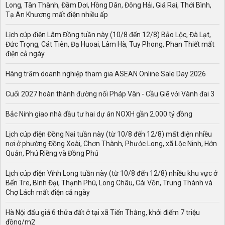
Long, Tân Thành, Đầm Dơi, Hồng Dân, Đông Hải, Giá Rai, Thới Bình,
Phần lãnh thổ tỉnh Hải Dương với tổng diện tích tự nhiên
Tạ An Khương mất điện nhiều ấp
là 1.668,23 km2. Trong đó bao gồm 2 thành phố và 10
huyện gồm: Cẩm Giàng, Ninh Giang, Gia Lộc, Kim
Lịch cúp điện Lâm Đồng tuần này (10/8 đến 12/8) Bảo Lộc, Đà Lạt,
Thành, Nam Sách, Thanh Hà, Tứ Kỳ, Bình Giang, Kinh
Đức Trọng, Cát Tiên, Đạ Huoai, Lâm Hà, Tuy Phong, Phan Thiết mất
Môn,Thanh Miện.
điện cả ngày
Phân loại các loại bản đồ quy hoạch Hải Dương
Hàng trăm doanh nghiệp tham gia ASEAN Online Sale Day 2026
Bản đồ quy hoạch tỉnh Hải Dương vừa thể hiện các
Cuối 2027 hoàn thành đường nối Pháp Vân - Cầu Giẽ với Vành đai 3
thông tin chung mà lại vừa là cơ sở pháp lý của từng khu
đất trên địa bàn tỉnh. Tại mỗi khu vực khác nhau đều có
Bắc Ninh giao nhà đầu tư hai dự án NOXH gần 2.000 tỷ đồng
những giá trị và đặc điểm riêng. Chính vì vậy nên mới
phân chia ra nhiều loại bản đồ tương ứng theo từng địa
Lịch cúp điện Đồng Nai tuần này (từ 10/8 đến 12/8) mất điện nhiều
bàn.
nơi ở phường Đồng Xoài, Chơn Thành, Phước Long, xã Lộc Ninh, Hớn
Quản, Phú Riềng và Đồng Phú
Bản đồ quy hoạch tỉnh Hải Dương chi tiết xây dựng
tỷ lệ 1/500
Lịch cúp điện Vĩnh Long tuần này (từ 10/8 đến 12/8) nhiều khu vực ở
Bản đồ quy hoạch tỷ lệ 1/500 được xác định là bản đồ
Bến Tre, Bình Đại, Thạnh Phú, Long Châu, Cái Vồn, Trung Thành và
quy hoạch chi tiết nhất, mọi công trình trên đất đều được
Chợ Lách mất điện cả ngày
bố trí cụ thể từ hạ tầng kỹ thuật, thiết kế cho đến ranh
Hà Nội đấu giá 6 thửa đất ở tại xã Tiến Thắng, khởi điểm 7 triệu
giới giữa các lô đất.
đồng/m2