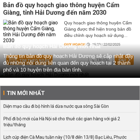
Bản đồ quy hoạch giao thông huyện Cẩm
Giàng, tỉnh Hải Dương đến năm 2030
Quy hoạch giao thông huyện Cẩm
Giàng được thể hiện trong bản đồ
điều chỉnh quy hoạch sử dụng...
QUY HOẠCH
15:03 | 22/02/2025
Bản đồ quy hoạch Hải Dương mới nhất
Thông tin bản đồ quy hoạch Hải Dương sẽ cập nhật đầy
TRƯỚC
SAU
TÌM THEO NGÀY
đủ những nội dung liên quan đến quy hoạch tại 2 thành
phố và 10 huyện trên địa bàn tỉnh.
Vị trí địa lý và địa hình của tỉnh Hải Dương
Hải Dương là một tỉnh nằm trong khu vực Đông Bắc Bộ,
TIN MỚI NHẤT
Việt Nam, có vị trí địa lý như sau:
- Phía Bắc tiếp giáp với tỉnh Bắc Giang, Quảng Ninh.
Diện mạo cầu đi bộ hình lá dừa nước qua sông Sài Gòn
- Phía Nam tiếp giáp với tỉnh Thái Bình.
Phố đi bộ mới của Hà Nội sẽ cho thuê các gian hàng với giá 2
triệu/tháng
- Phía Tây tiếp giáp với tỉnh Bắc Ninh, Hưng Yên.
- Phía Đông tiếp giáp với Thành phố Hải Phòng.
Lịch cúp điện Cà Mau tuần này (10/8 đến 13/8) Bạc Liêu, Phước