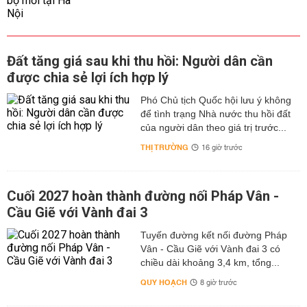
đất cho từng khu vực. Đồng thời quy hoạch 1/2000 cũng
nhằm xác định vị trí công trình kỹ thuật và ranh giới trên
đất.
Quy hoạch phân khu 1/2000 có vai trò quan trọng bởi vì
Đất tăng giá sau khi thu hồi: Người dân cần
nó liên quan tới quyền sử dụng đất nên có giá trị pháp lý
được chia sẻ lợi ích hợp lý
cao, nó là bằng chứng để giải quyết vấn đề tranh tụng.
Phó Chủ tịch Quốc hội lưu ý không
Bản đồ quy hoạch tỉnh Hải Dương chung tỷ lệ 1/5000
để tình trạng Nhà nước thu hồi đất
của người dân theo giá trị trước...
Bản đồ quy hoạch chung tỷ lệ 1/5000 có giá trị xác định
các khu vực chức năng, những định hướng mang tính
THỊ TRƯỜNG
16 giờ trước
giao thông, phân chia rõ mốc giới, địa giới của các phần
đất dành để phát triển hạ tầng như: đường, cầu, cống,
điện, trường học, khu dân cư, cây xanh, hồ nước…
Cuối 2027 hoàn thành đường nối Pháp Vân -
Cầu Giẽ với Vành đai 3
Có thể nói, bản đồ quy hoạch 1/5000 là cơ sở gốc để xác
định mục tiêu phát triển, kêu gọi đầu tư cũng như các
Tuyến đường kết nối đường Pháp
vấn đề về giải phóng mặt bằng, đền bù, di dân…
Vân - Cầu Giẽ với Vành đai 3 có
Giải thích các ký hiệu trên bản đồ quy hoạch Hải
chiều dài khoảng 3,4 km, tổng...
Dương
QUY HOẠCH
8 giờ trước
Theo Luật đất đai, đất đai được chia thành 3 nhóm theo