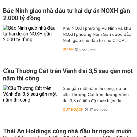
mục đích sử dụng là: Đất nông nghiệp; đất phi nông
nghiệp và đất chưa sử dụng.
Bắc Ninh giao nhà đầu tư hai dự án NOXH gần
2.000 tỷ đồng
Trên bản đồ quy hoạch thường có nhiều ký hiệu để thể
hiện các khu vực đất được sử dụng cho mục đích cụ thể
Khu NOXH phường Vũ Ninh và khu
như sau:
NOXH phường Nam Sơn được Bắc
Ninh giao chủ đầu tư cho CTCP...
Ký hiệu các loại đất xây dựng
DỰ ÁN
8 giờ trước
DVH: kí hiệu của đất dùng để xây dựng cơ sở văn hóa
DXH: kí hiệu của đất dùng để xây dựng cơ sở dịch vụ xã
hội
Cầu Thượng Cát trên Vành đai 3,5 sau gần một
năm thi công
TSC: kí hiệu của đất dùng để xây dựng trụ sở cơ quan
DGD: kí hiệu của đất dùng để xây dựng cơ sở giáo dục
Sau gần một năm thi công, dự án
cầu Thượng Cát trên đường Vành
và đào tạo
đai 3,5 có tiến độ thực hiện đạt...
DKH: kí hiệu của đất dùng để xây dựng cơ sở khoa học
QUY HOẠCH
17 giờ trước
và công nghệ
DYT: kí hiệu của đất dùng để biểu thị xây dựng cơ sở y
tế
Thái An Holdings cùng nhà đầu tư ngoại muốn