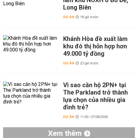
làm khu NOXH ở Bồ Đề,
Long Biên
DỰ ÁN
18 giờ trước
Khánh Hòa đề xuất làm
khu đô thị hỗn hợp hơn
49.000 tỷ đồng
DỰ ÁN
23 giờ trước
Vì sao căn hộ 2PN+ tại
The Parkland trở thành
lựa chọn của nhiều gia
đình trẻ?
DỰ ÁN
11:00 | 07/08/2026
Xem thêm