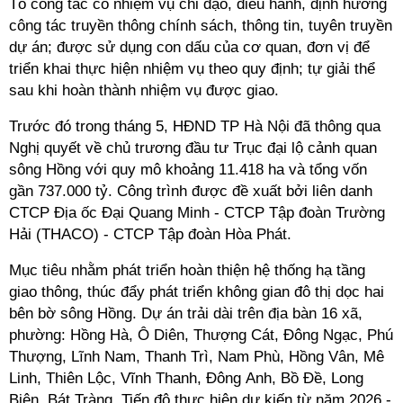
Tổ công tác có nhiệm vụ chỉ đạo, điều hành, định hướng
công tác truyền thông chính sách, thông tin, tuyên truyền
dự án; được sử dụng con dấu của cơ quan, đơn vị để
triển khai thực hiện nhiệm vụ theo quy định; tự giải thể
sau khi hoàn thành nhiệm vụ được giao.
Trước đó trong tháng 5, HĐND TP Hà Nội đã thông qua
Nghị quyết về chủ trương đầu tư Trục đại lộ cảnh quan
sông Hồng với quy mô khoảng 11.418 ha và tổng vốn
gần 737.000 tỷ. Công trình được đề xuất bởi liên danh
CTCP Địa ốc Đại Quang Minh - CTCP Tập đoàn Trường
Hải (THACO) - CTCP Tập đoàn Hòa Phát.
Mục tiêu nhằm phát triển hoàn thiện hệ thống hạ tầng
giao thông, thúc đẩy phát triển không gian đô thị dọc hai
bên bờ sông Hồng. Dự án trải dài trên địa bàn 16 xã,
phường: Hồng Hà, Ô Diên, Thượng Cát, Đông Ngạc, Phú
Thượng, Lĩnh Nam, Thanh Trì, Nam Phù, Hồng Vân, Mê
Linh, Thiên Lộc, Vĩnh Thanh, Đông Anh, Bồ Đề, Long
Biên, Bát Tràng. Tiến độ thực hiện dự kiến từ năm 2026 -