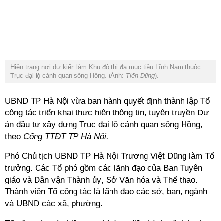
Hiện trạng nơi dự kiến làm Khu đô thị đa mục tiêu Lĩnh Nam thuộc
Trục đại lộ cảnh quan sông Hồng. (Ảnh:
Tiến Dũng
).
UBND TP Hà Nội vừa ban hành quyết định thành lập Tổ
công tác triển khai thực hiện thông tin, tuyên truyền Dự
án đầu tư xây dựng Trục đại lộ cảnh quan sông Hồng,
theo
Cổng TTĐT TP Hà Nội.
Phó Chủ tịch UBND TP Hà Nội Trương Việt Dũng làm Tổ
trưởng. Các Tổ phó gồm các lãnh đạo của
Ban Tuyên
giáo và Dân vận Thành ủy
, Sở Văn hóa và Thể thao.
Thành viên Tổ công tác là lãnh đạo các sở, ban, ngành
và UBND các xã, phường.