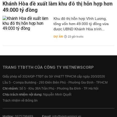
Khánh Hòa đề xuất làm khu đô thị hỗn hợp hơn
49.000 tỷ đồng
Khu đô thị hỗn hợp Vĩnh Lương,
tổng vốn hơn 49.000 tỷ đồng vừa
được UBND Khánh Hòa trình...
DỰ ÁN
23 giờ trước
TRANG TTĐTTH CỦA CÔNG TY VIETNEWSCORP
Giấy phép số 3324/GP-TTĐT do Sở VH&TT TPHCM cấp ngày 20/3/2026
Lầu 5 - Compa Building - 293 Điện Biên Phủ - Phường Gia Định - TP.HCM
Chi nhánh:
Số 5 - Khu 38A Trần Phú - Phường Ba Đình - TP. Hà Nội
Chịu trách nhiệm nội dung:
Nguyễn Minh Quyết
Trách nhiệm về thông tin
Hotline:
0975798489
Email:
info@vietnammoi.vn