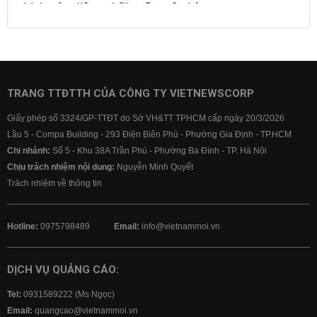
Lịch cúp điện
Lãi suất ngân hàng
Lãi suất tiết kiệm
Lãi suất tiền gửi
Lãi suất ngân hàng Agribank
Lãi suất ngân hàng Sacombank
Lãi suất ngân hàng BIDV
TRANG TTĐTTH CỦA CÔNG TY VIETNEWSCORP
Lãi suất ngân hàng Vietinbank
Giấy phép số 3324/GP-TTĐT do Sở VH&TT TPHCM cấp ngày 20/3/2026
Lãi suất ngân hàng Vietcombank
Lầu 5 - Compa Building - 293 Điện Biên Phủ - Phường Gia Định - TP.HCM
Chi nhánh:
Số 5 - Khu 38A Trần Phú - Phường Ba Đình - TP. Hà Nội
Chịu trách nhiệm nội dung:
Nguyễn Minh Quyết
Trách nhiệm về thông tin
Hotline:
0975798489
Email:
info@vietnammoi.vn
DỊCH VỤ QUẢNG CÁO:
Tel:
0931589222 (Ms Ngọc)
Email:
quangcao@vietnammoi.vn