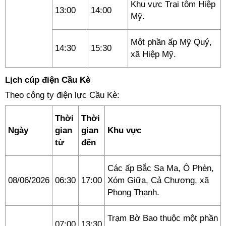
Khu vực Trại tôm Hiệp
13:00
14:00
Mỹ.
Một phần ấp Mỹ Quý,
14:30
15:30
xã Hiệp Mỹ.
Lịch cúp điện Cầu Kè
Theo công ty điện lực Cầu Kè:
Thời
Thời
Ngày
gian
gian
Khu vực
từ
đến
Các ấp Bắc Sa Ma, Ô Phèn,
08/06/2026
06:30
17:00
Xóm Giữa, Cả Chương, xã
Phong Thạnh.
Trạm Bờ Bao thuộc một phần
07:00
13:30