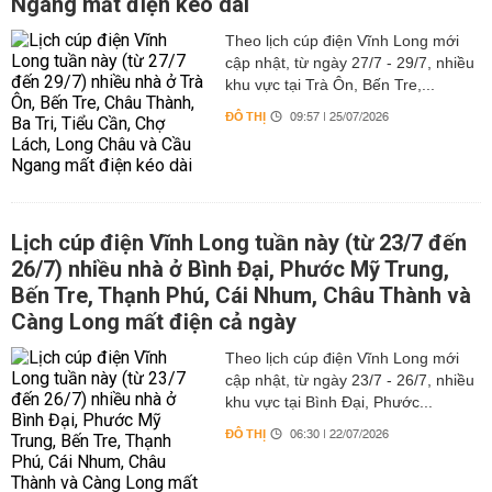
Ngang mất điện kéo dài
Theo lịch cúp điện Vĩnh Long mới
cập nhật, từ ngày 27/7 - 29/7, nhiều
khu vực tại Trà Ôn, Bến Tre,...
ĐÔ THỊ
09:57 | 25/07/2026
Lịch cúp điện Vĩnh Long tuần này (từ 23/7 đến
26/7) nhiều nhà ở Bình Đại, Phước Mỹ Trung,
Bến Tre, Thạnh Phú, Cái Nhum, Châu Thành và
Càng Long mất điện cả ngày
Theo lịch cúp điện Vĩnh Long mới
cập nhật, từ ngày 23/7 - 26/7, nhiều
khu vực tại Bình Đại, Phước...
ĐÔ THỊ
06:30 | 22/07/2026