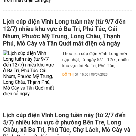
Lịch cúp điện Vĩnh Long tuần này (từ 9/7 đến
12/7) nhiều khu vực ở Ba Tri, Phú Túc, Cái
Nhum, Phước Mỹ Trung, Long Châu, Thạnh
Phú, Mỏ Cày và Tân Quới mất điện cả ngày
Theo lịch cúp điện Vĩnh Long mới
cập nhật, từ ngày 9/7 - 12/7, nhiều
khu vực tại Ba Tri, Phú Túc,...
ĐÔ THỊ
15:30 | 08/07/2026
Lịch cúp điện Vĩnh Long tuần này (từ 2/7 đến
5/7) nhiều khu vực ở phường Bến Tre, Long
Châu, xã Ba Tri, Phú Túc, Chợ Lách, Mỏ Cày và