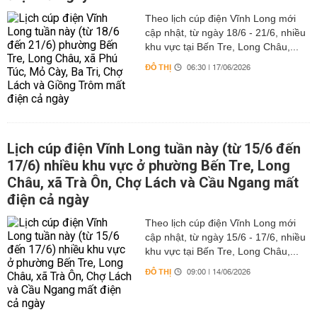
Theo lịch cúp điện Vĩnh Long mới
cập nhật, từ ngày 18/6 - 21/6, nhiều
khu vực tại Bến Tre, Long Châu,...
ĐÔ THỊ
06:30 | 17/06/2026
Lịch cúp điện Vĩnh Long tuần này (từ 15/6 đến
17/6) nhiều khu vực ở phường Bến Tre, Long
Châu, xã Trà Ôn, Chợ Lách và Cầu Ngang mất
điện cả ngày
Theo lịch cúp điện Vĩnh Long mới
cập nhật, từ ngày 15/6 - 17/6, nhiều
khu vực tại Bến Tre, Long Châu,...
ĐÔ THỊ
09:00 | 14/06/2026