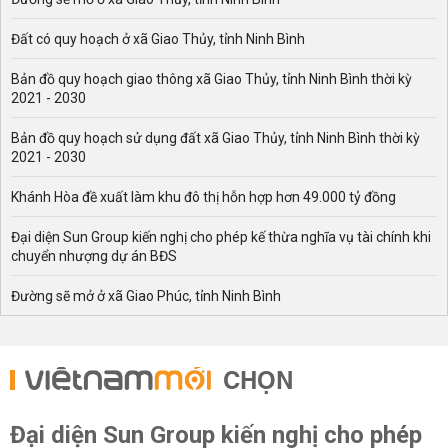
Đất có quy hoạch ở xã Giao Thủy, tỉnh Ninh Bình
Bản đồ quy hoạch giao thông xã Giao Thủy, tỉnh Ninh Bình thời kỳ
2021 - 2030
Bản đồ quy hoạch sử dụng đất xã Giao Thủy, tỉnh Ninh Bình thời kỳ
2021 - 2030
Khánh Hòa đề xuất làm khu đô thị hỗn hợp hơn 49.000 tỷ đồng
Đại diện Sun Group kiến nghị cho phép kế thừa nghĩa vụ tài chính khi
chuyển nhượng dự án BĐS
Đường sẽ mở ở xã Giao Phúc, tỉnh Ninh Bình
CHỌN
Đại diện Sun Group kiến nghị cho phép