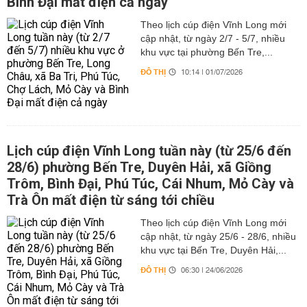
Bình Đại mất điện cả ngày
Theo lịch cúp điện Vĩnh Long mới
cập nhật, từ ngày 2/7 - 5/7, nhiều
khu vực tại phường Bến Tre,...
ĐÔ THỊ
10:14 | 01/07/2026
Lịch cúp điện Vĩnh Long tuần này (từ 25/6 đến
28/6) phường Bến Tre, Duyên Hải, xã Giồng
Trôm, Bình Đại, Phú Túc, Cái Nhum, Mỏ Cày và
Trà Ôn mất điện từ sáng tới chiều
Theo lịch cúp điện Vĩnh Long mới
cập nhật, từ ngày 25/6 - 28/6, nhiều
khu vực tại Bến Tre, Duyên Hải,...
ĐÔ THỊ
06:30 | 24/06/2026