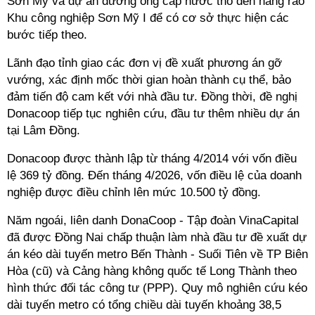
Sơn Mỹ và dự án đường ống cấp nước thô đến hàng rào
Khu công nghiệp Sơn Mỹ I để có cơ sở thực hiện các
bước tiếp theo.
Lãnh đạo tỉnh giao các đơn vị
đề xuất phương án gỡ
vướng, xác định mốc thời gian hoàn thành cụ thể, bảo
đảm tiến độ cam kết với nhà đầu tư. Đồng thời, đề nghị
Donacoop tiếp tục nghiên cứu, đầu tư thêm nhiều dự án
tại Lâm Đồng.
Donacoop được thành lập từ tháng 4/2014 với vốn điều
lệ 369 tỷ đồng. Đến tháng 4/2026, vốn điều lệ của doanh
nghiệp được điều chỉnh lên mức
10.500
tỷ đồng.
Năm ngoái, liên danh DonaCoop - Tập đoàn VinaCapital
đã được Đồng Nai chấp thuận làm
nhà đầu tư đề xuất dự
án kéo dài tuyến metro Bến Thành - Suối Tiên về TP Biên
Hòa (cũ) và Cảng hàng không quốc tế Long Thành theo
hình thức đối tác công tư (PPP).
Quy mô nghiên cứu kéo
dài tuyến metro có tổng chiều dài tuyến khoảng 38,5