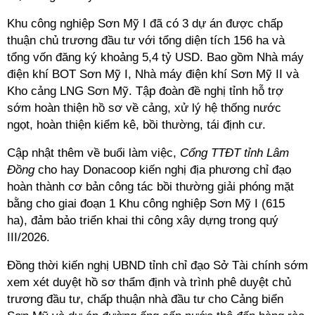
Khu công nghiệp Sơn Mỹ I đã có 3 dự án được chấp
thuận chủ trương đầu tư với tổng diện tích 156 ha và
tổng vốn đăng ký khoảng 5,4 tỷ USD.
Bao gồm Nhà máy
điện khí BOT Sơn Mỹ I, Nhà máy điện khí Sơn Mỹ II và
Kho cảng LNG Sơn Mỹ. Tập đoàn đề nghị tỉnh hỗ trợ
sớm hoàn thiện hồ sơ về cảng, xử lý hệ thống nước
ngọt, hoàn thiện kiểm kê, bồi thường, tái định cư.
Cập nhật thêm về buổi làm việc,
Cổng TTĐT tỉnh Lâm
Đồng
cho hay
Donacoop kiến nghị địa phương chỉ đạo
hoàn thành cơ bản công tác bồi thường giải phóng mặt
bằng cho giai đoạn 1
Khu công nghiệp Sơn Mỹ I (615
ha), đảm bảo triển khai thi công xây dựng trong quý
III/2026.
Đồng thời kiến nghị UBND tỉnh chỉ đạo Sở Tài chính sớm
xem xét duyệt hồ sơ thẩm định và trình phê duyệt chủ
trương đầu tư, chấp thuận nhà đầu tư cho Cảng biển