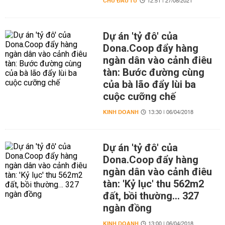
CHỦ ĐẦU TƯ
12:51 | 27/08/2021
Dự án 'tỷ đô' của
Dona.Coop đẩy hàng
ngàn dân vào cảnh điêu
tàn: Bước đường cùng
của bà lão đẩy lùi ba
cuộc cưỡng chế
KINH DOANH
13:30 | 06/04/2018
Dự án 'tỷ đô' của
Dona.Coop đẩy hàng
ngàn dân vào cảnh điêu
tàn: 'Kỷ lục' thu 562m2
đất, bồi thường… 327
ngàn đồng
KINH DOANH
13:00 | 06/04/2018