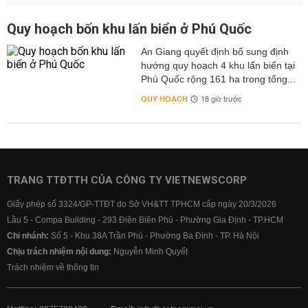
Quy hoạch bốn khu lấn biển ở Phú Quốc
An Giang quyết định bổ sung định
hướng quy hoạch 4 khu lấn biển tại
Phú Quốc rộng 161 ha trong tổng...
QUY HOẠCH
18 giờ trước
TRANG TTĐTTH CỦA CÔNG TY VIETNEWSCORP
Giấy phép số 3324/GP-TTĐT do Sở VH&TT TPHCM cấp ngày 20/3/2026
Lầu 5 - Compa Building - 293 Điện Biên Phủ - Phường Gia Định - TP.HCM
Chi nhánh:
Số 5 - Khu 38A Trần Phú - Phường Ba Đình - TP. Hà Nội
Chịu trách nhiệm nội dung:
Nguyễn Minh Quyết
Trách nhiệm về thông tin