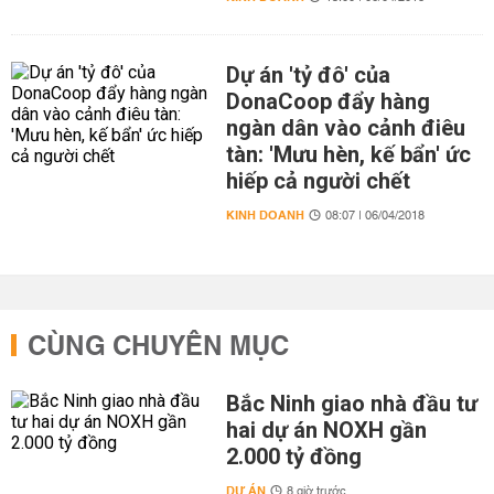
Dự án 'tỷ đô' của
DonaCoop đẩy hàng
ngàn dân vào cảnh điêu
tàn: 'Mưu hèn, kế bẩn' ức
hiếp cả người chết
KINH DOANH
08:07 | 06/04/2018
CÙNG CHUYÊN MỤC
Bắc Ninh giao nhà đầu tư
hai dự án NOXH gần
2.000 tỷ đồng
DỰ ÁN
8 giờ trước