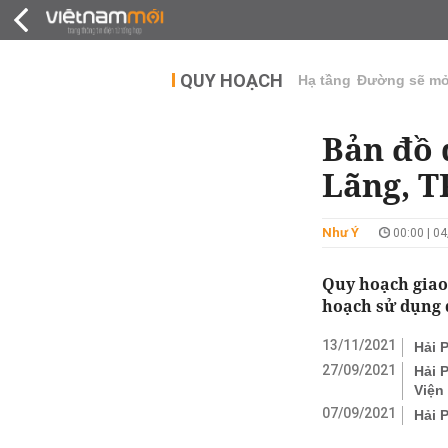
QUY HOẠCH
THỊ TRƯỜNG
DỰ Á
QUY HOẠCH
Hạ tầng
Đường sẽ m
Bản đồ 
Lãng, T
Như Ý
00:00 | 0
Quy hoạch giao
hoạch sử dụng đ
13/11/2021
Hải 
27/09/2021
Hải 
Viện
07/09/2021
Hải 