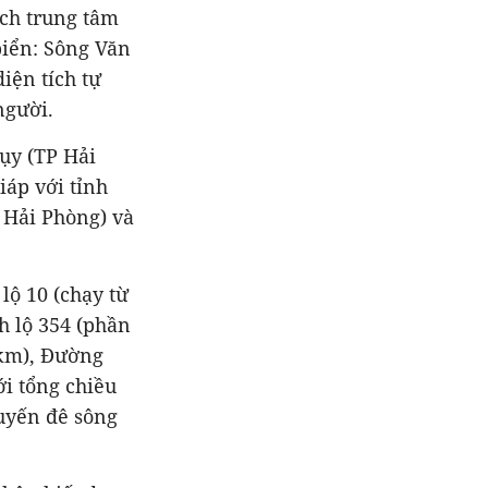
ch trung tâm
biển: Sông Văn
iện tích tự
người.
hụy (TP Hải
iáp với tỉnh
 Hải Phòng) và
ộ 10 (chạy từ
h lộ 354 (phần
 km), Đường
i tổng chiều
tuyến đê sông