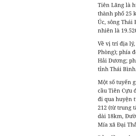
Tiên Lãng là 
thành phố 25 
Úc, sông Thái 
nhiên là 19.52
Về vị trí địa 
Phòng); phía đ
Hải Dương; ph
tỉnh Thái Bình
Một số tuyến g
cầu Tiên Cựu đ
đi qua huyện 
212 (từ trung 
dài 18km, Đườn
Mía xã Đại Th