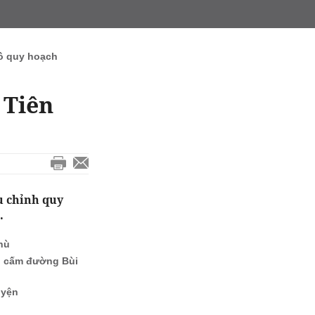
ồ quy hoạch
 Tiên
u chỉnh quy
.
hù
ng cấm đường Bùi
uyện