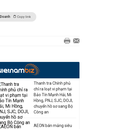
 Doanh
Copy link
Thanh tra Chính phủ
chỉ ra loạt vi phạm tại
Bảo Tín Mạnh Hải, Mi
Hồng, PNJ, SJC, DOJI,
chuyển hồ sơ sang Bộ
Công an
AEON bán mảng siêu