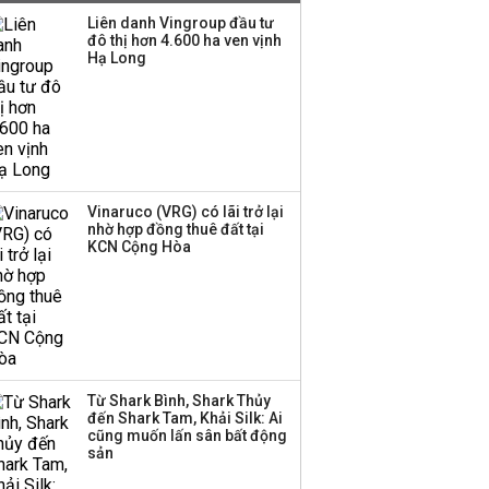
mạnh, CTCK nhìn thấy
Liên danh Vingroup đầu tư
cơ hội ở nhóm cổ phiếu
đô thị hơn 4.600 ha ven vịnh
nào?
Hạ Long
Một thương hiệu thời
trang Việt đóng cửa
sau 5 năm hoạt động,
thanh lý toàn bộ cửa
hàng
Vinaruco (VRG) có lãi trở lại
nhờ hợp đồng thuê đất tại
TOP 10 ngân hàng lãi
KCN Cộng Hòa
lớn nhất từ kinh doanh
ngoại hối nửa đầu năm
2026: Vietcombank
quán quân, ACB dẫn
đầu nhóm tư nhân
Từ Shark Bình, Shark Thủy
Công ty 100 tỷ của
đến Shark Tam, Khải Silk: Ai
Huấn Hoa Hồng bỗng
cũng muốn lấn sân bất động
dưng ‘biến mất’, một
sản
công ty khác đã giải thể