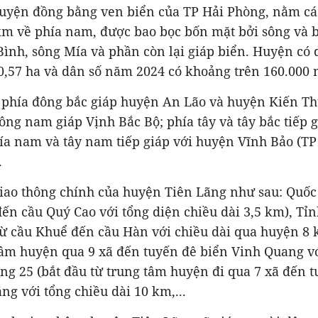
huyện đồng bằng ven biển của TP Hải Phòng, nằm cá
km về phía nam, được bao bọc bốn mặt bởi sông và 
Bình, sông Mía và phần còn lại giáp biển. Huyện có d
0,57 ha và dân số năm 2024 có khoảng trên 160.000 
lý, phía đông bắc giáp huyện An Lão và huyện Kiến T
ông nam giáp Vịnh Bắc Bộ; phía tây và tây bắc tiếp g
ía nam và tây nam tiếp giáp với huyện Vĩnh Bảo (TP
.
iao thông chính của huyện Tiên Lãng như sau: Quốc l
ến cầu Quý Cao với tổng diện chiều dài 3,5 km), Tỉn
từ cầu Khuể đến cầu Hàn với chiều dài qua huyện 8
tâm huyện qua 9 xã đến tuyến đê biển Vinh Quang vớ
g 25 (bắt đầu từ trung tâm huyện đi qua 7 xã đến 
ắng với tổng chiều dài 10 km,...