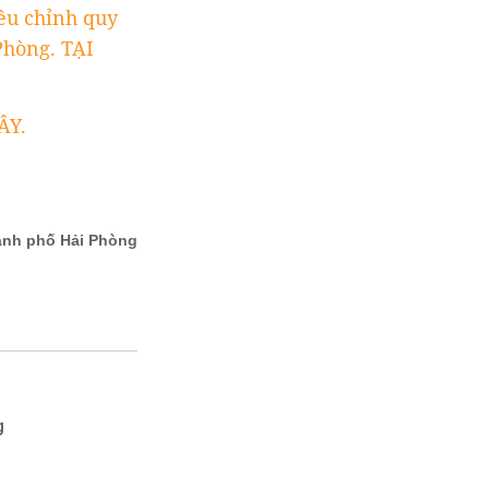
iều chỉnh quy
Phòng. TẠI
ÂY.
g