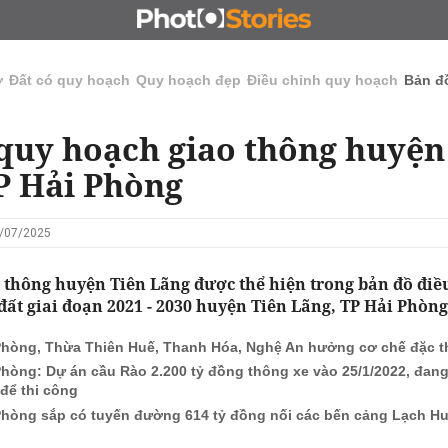
N
CHỦ ĐẦU TƯ
ĐẤU GIÁ - ĐẤU THẦU
KINH DOANH
ở
Đất có quy hoạch
Quy hoạch đẹp
Điều chỉnh quy hoạch
Bản đ
quy hoạch giao thông huyện
P Hải Phòng
4/07/2025
 thông huyện Tiên Lãng được thể hiện trong bản đồ điề
ất giai đoạn 2021 - 2030 huyện Tiên Lãng, TP Hải Phòng
Phòng, Thừa Thiên Huế, Thanh Hóa, Nghệ An hưởng cơ chế đặc t
Phòng: Dự án cầu Rào 2.200 tỷ đồng thông xe vào 25/1/2022, đa
 để thi công
Phòng sắp có tuyến đường 614 tỷ đồng nối các bến cảng Lạch H