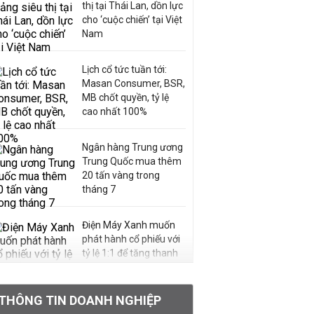
thị tại Thái Lan, dồn lực
cho ‘cuộc chiến’ tại Việt
Nam
Lịch cổ tức tuần tới:
Masan Consumer, BSR,
MB chốt quyền, tỷ lệ
cao nhất 100%
Ngân hàng Trung ương
Trung Quốc mua thêm
20 tấn vàng trong
tháng 7
Điện Máy Xanh muốn
phát hành cổ phiếu với
tỷ lệ 1:1 để tăng thanh
khoản
THÔNG TIN DOANH NGHIỆP
Sau nhịp điều chỉnh