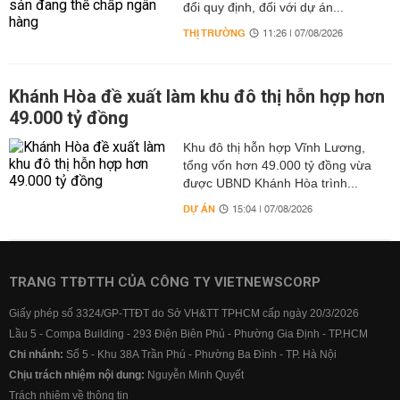
đổi quy định, đối với dự án...
THỊ TRƯỜNG
11:26 | 07/08/2026
Khánh Hòa đề xuất làm khu đô thị hỗn hợp hơn
49.000 tỷ đồng
Khu đô thị hỗn hợp Vĩnh Lương,
tổng vốn hơn 49.000 tỷ đồng vừa
được UBND Khánh Hòa trình...
DỰ ÁN
15:04 | 07/08/2026
TRANG TTĐTTH CỦA CÔNG TY VIETNEWSCORP
Giấy phép số 3324/GP-TTĐT do Sở VH&TT TPHCM cấp ngày 20/3/2026
Lầu 5 - Compa Building - 293 Điện Biên Phủ - Phường Gia Định - TP.HCM
Chi nhánh:
Số 5 - Khu 38A Trần Phú - Phường Ba Đình - TP. Hà Nội
Chịu trách nhiệm nội dung:
Nguyễn Minh Quyết
Trách nhiệm về thông tin