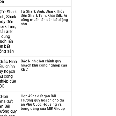
Thành viên HĐQT
VPBankS xin từ nhiệm
Từ Shark Bình, Shark Thủy
đến Shark Tam, Khải Silk: Ai
cũng muốn lấn sân bất động
sản
Bắc Ninh điều chỉnh quy
hoạch khu công nghiệp của
KBC
Hơn 49ha đất gần Bãi
Trường quy hoạch cho dự
án Phú Quốc Housing và
bóng dáng của MIK Group