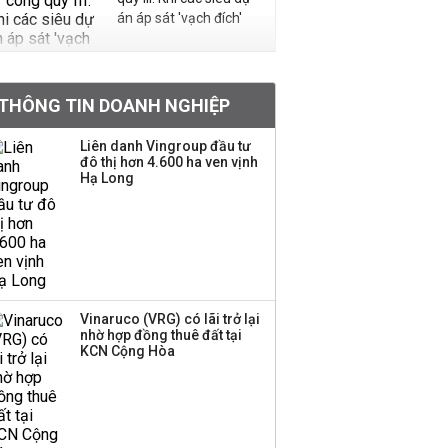
án áp sát 'vạch đích'
Việt Nam muốn phát
THÔNG TIN DOANH NGHIỆP
triển quỹ hưu trí: Từ tiết
kiệm gia đình thành
Liên danh Vingroup đầu tư
nguồn cấp vốn dài hạn
đô thị hơn 4.600 ha ven vịnh
và kinh nghiệm từ
Hạ Long
Malaysia
Quy mô quỹ PYN Elite
giảm hơn 2.100 tỷ đồng
sau tháng 7 ‘tồi tệ’
Vinaruco (VRG) có lãi trở lại
nhờ hợp đồng thuê đất tại
Iran xem xét cấm tàu
KCN Cộng Hòa
Mỹ qua eo biển
Hormuz, giá dầu bật
tăng trở lại