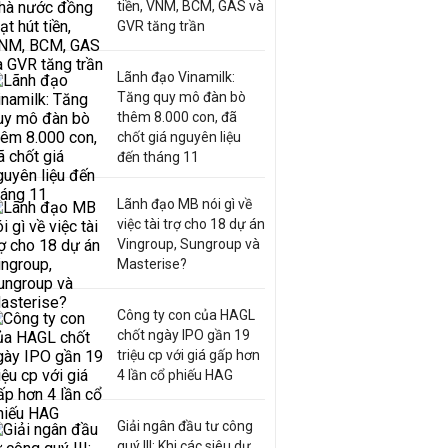
tiền, VNM, BCM, GAS và
GVR tăng trần
Lãnh đạo Vinamilk:
Tăng quy mô đàn bò
thêm 8.000 con, đã
chốt giá nguyên liệu
đến tháng 11
Lãnh đạo MB nói gì về
việc tài trợ cho 18 dự án
Vingroup, Sungroup và
Masterise?
Công ty con của HAGL
chốt ngày IPO gần 19
triệu cp với giá gấp hơn
4 lần cổ phiếu HAG
Giải ngân đầu tư công
quý III: Khi các siêu dự