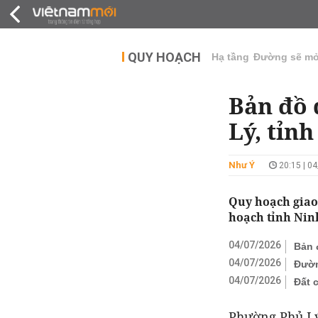
QUY HOẠCH
THỊ TRƯỜNG
DỰ Á
QUY HOẠCH
Hạ tầng
Đường sẽ m
Bản đồ 
Lý, tỉnh
Như Ý
20:15 | 0
Quy hoạch giao
hoạch tỉnh Ninh
04/07/2026
Bản 
04/07/2026
Đườn
04/07/2026
Đất 
Phường Phủ Lý 