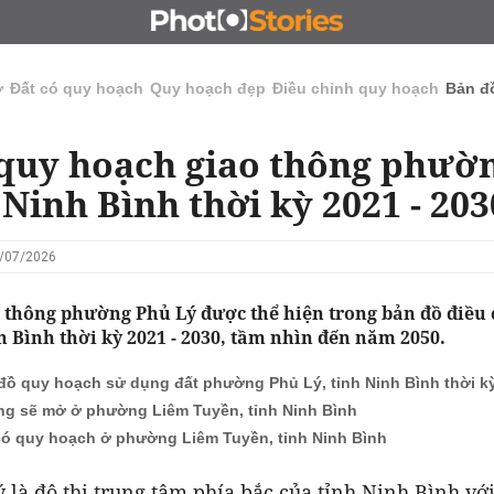
N
CHỦ ĐẦU TƯ
ĐẤU GIÁ - ĐẤU THẦU
KINH DOANH
ở
Đất có quy hoạch
Quy hoạch đẹp
Điều chỉnh quy hoạch
Bản đ
quy hoạch giao thông phườ
 Ninh Bình thời kỳ 2021 - 203
4/07/2026
 thông phường Phủ Lý được thể hiện trong bản đồ điều
 Bình thời kỳ 2021 - 2030, tầm nhìn đến năm 2050.
đồ quy hoạch sử dụng đất phường Phủ Lý, tỉnh Ninh Bình thời kỳ
g sẽ mở ở phường Liêm Tuyền, tỉnh Ninh Bình
có quy hoạch ở phường Liêm Tuyền, tỉnh Ninh Bình
là đô thị trung tâm phía bắc của tỉnh Ninh Bình với