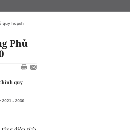
ồ quy hoạch
ng Phủ
0
 chỉnh quy
 2021 - 2030
 tổng diện tích