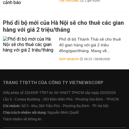
THỊ TRƯỜNG
2 giờ trước
Phố đi bộ mới của Hà Nội sẽ cho thuê các gian
hàng với giá 2 triệu/tháng
Phố đi bộ Thành Thái sẽ cho thuê
40 gian hàng với giá 2 triệu
đồng/gian/tháng. Mang về...
QUY HOẠCH
09:33 | 09/08/2026
TRANG TTĐTTH CỦA CÔNG TY VIETNEWSCORP
Giấy phép số 3324/GP-TTĐT do Sở VH&TT TPHCM cấp ngày 20/3/2026
Lầu 5 - Compa Building - 293 Điện Biên Phủ - Phường Gia Định - TP.HCM
Chi nhánh:
Số 5 - Khu 38A Trần Phú - Phường Ba Đình - TP. Hà Nội
Chịu trách nhiệm nội dung:
Nguyễn Minh Quyết
Trách nhiệm về thông tin