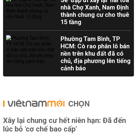
Sẽ 'đập đi xây lại' hai tòa
nhà Chợ Xanh, Nam Định
thành chung cư cho thuê
15 tầng
Phường Tam Bình, TP
HCM: Cò rao phân lô bán
nền trên khu đất đã có
chủ, địa phương lên tiếng
cảnh báo
CHỌN
Xây lại chung cư hết niên hạn: Đã đến
lúc bỏ 'cơ chế bao cấp'