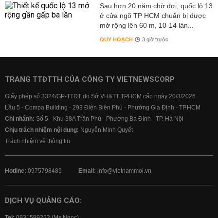
Sau hơn 20 năm chờ đợi, quốc lộ 13
ở cửa ngõ TP HCM chuẩn bị được
mở rộng lên 60 m, 10-14 làn...
QUY HOẠCH
3 giờ trước
TRANG TTĐTTH CỦA CÔNG TY VIETNEWSCORP
Giấy phép số 3324/GP-TTĐT do Sở VH&TT TPHCM cấp ngày 20/3/2026
Lầu 5 - Compa Building - 293 Điện Biên Phủ - Phường Gia Định - TP.HCM
Chi nhánh:
Số 5 - Khu 38A Trần Phú - Phường Ba Đình - TP. Hà Nội
Chịu trách nhiệm nội dung:
Nguyễn Minh Quyết
Trách nhiệm về thông tin
Hotline:
0975798489
Email:
info@vietnammoi.vn
DỊCH VỤ QUẢNG CÁO:
Tel:
0931589222 (Ms Ngọc)