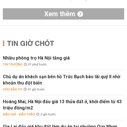
Xem thêm
TIN GIỜ CHÓT
Nhiều phòng trọ Hà Nội tăng giá
THỊ TRƯỜNG
01 phút trước
Chủ dự án khách sạn bên hồ Trúc Bạch báo lãi quý II nhờ
khoản thu đột biến
CHỦ ĐẦU TƯ
01 giờ trước
Hoàng Mai, Hà Nội đấu giá 13 thửa đất ở, khởi điểm từ 43
triệu đồng/m2
ĐẤU GIÁ - ĐẤU THẦU
2 giờ trước
Gia Lai đấu giá khu đất làm dự án tại phường Quy Nhơn