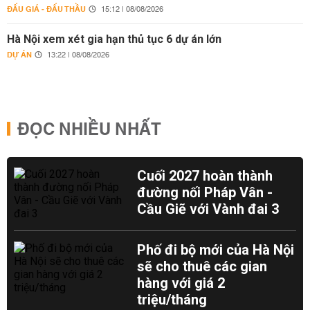
ĐẤU GIÁ - ĐẤU THẦU
15:12 | 08/08/2026
Hà Nội xem xét gia hạn thủ tục 6 dự án lớn
DỰ ÁN
13:22 | 08/08/2026
ĐỌC NHIỀU NHẤT
Cuối 2027 hoàn thành
đường nối Pháp Vân -
Cầu Giẽ với Vành đai 3
Phố đi bộ mới của Hà Nội
sẽ cho thuê các gian
hàng với giá 2
triệu/tháng