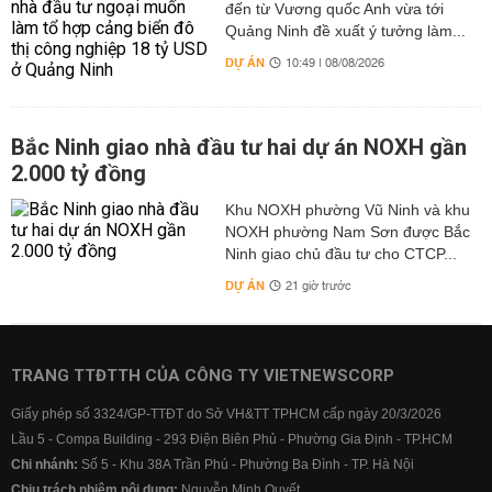
đến từ Vương quốc Anh vừa tới
Quảng Ninh đề xuất ý tưởng làm...
DỰ ÁN
10:49 | 08/08/2026
Bắc Ninh giao nhà đầu tư hai dự án NOXH gần
2.000 tỷ đồng
Khu NOXH phường Vũ Ninh và khu
NOXH phường Nam Sơn được Bắc
Ninh giao chủ đầu tư cho CTCP...
DỰ ÁN
21 giờ trước
TRANG TTĐTTH CỦA CÔNG TY VIETNEWSCORP
Giấy phép số 3324/GP-TTĐT do Sở VH&TT TPHCM cấp ngày 20/3/2026
Lầu 5 - Compa Building - 293 Điện Biên Phủ - Phường Gia Định - TP.HCM
Chi nhánh:
Số 5 - Khu 38A Trần Phú - Phường Ba Đình - TP. Hà Nội
Chịu trách nhiệm nội dung:
Nguyễn Minh Quyết