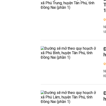
T
1
Q
N
t
Đ
h
Q
N
K
Đ
h