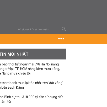
TIN MỚI NHẤT
 báo thời tiết ngày mai 7/8 Hà Nội nắng
óng trở lại, TP HCM nắng kèm mưa dông,
à Nẵng mưa chiều tối
etcombank mua lại tòa nhà trên 'đất vàng'
ại bến Bạch Đằng
nh Bình dự thu 318.000 tỷ tiền sử dụng đất
 năm tới