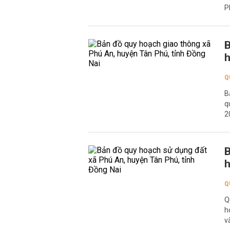
P
B
h
Q
B
q
2
B
h
Q
Q
h
v