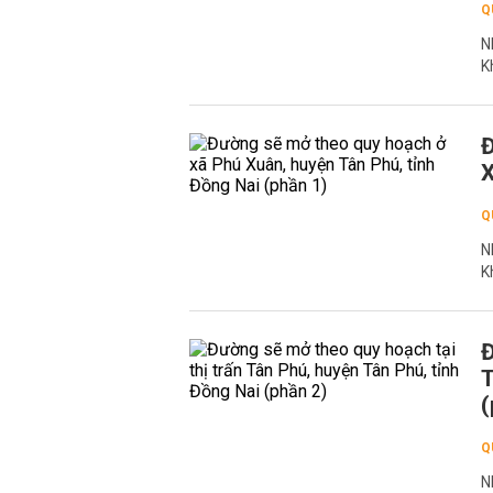
Q
N
K
Đ
X
Q
N
K
Đ
T
(
Q
N