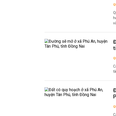
Q
Q
h
v
Đ
t
Q
C
t
Đ
P
Q
C