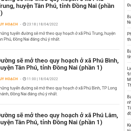
rung, huyện Tân Phú, tỉnh Đồng Nai (phần
Đư
)
Bả
Ni
UY HOẠCH
23:18 | 18/04/2022
hững tuyến đường sẽ mở theo quy hoạch ở xã Phú Trung, huyện
Ph
ân Phú, Đồng Nai đáng chú ý nhất.
th
B
tỉ
ường sẽ mở theo quy hoạch ở xã Phú Bình,
uyện Tân Phú, tỉnh Đồng Nai (phần 1)
Lị
9/
UY HOẠCH
11:00 | 18/04/2022
Mỏ
T
hững tuyến đường sẽ mở theo quy hoạch ở xã Phú Bình, TP Long
hánh, Đồng Nai đáng chú ý nhất.
B
nh
Tí
đ
ường sẽ mở theo quy hoạch ở xã Phú Lâm,
uyện Tân Phú, tỉnh Đồng Nai (phần 1)
K
tỷ