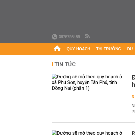
0975798489
QUY HOẠCH
THỊ TRƯỜNG
DỰ 
TIN TỨC
Đ
h
Q
N
P
Đ