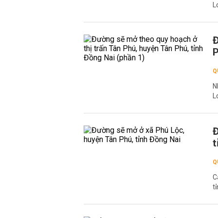
L
Đ
P
Q
N
L
Đ
t
Q
C
t