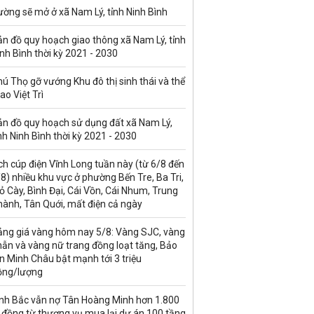
ờng sẽ mở ở xã Nam Lý, tỉnh Ninh Bình
n đồ quy hoạch giao thông xã Nam Lý, tỉnh
nh Bình thời kỳ 2021 - 2030
ú Thọ gỡ vướng Khu đô thị sinh thái và thể
ao Việt Trì
ản đồ quy hoạch sử dụng đất xã Nam Lý,
nh Ninh Bình thời kỳ 2021 - 2030
ch cúp điện Vĩnh Long tuần này (từ 6/8 đến
8) nhiều khu vực ở phường Bến Tre, Ba Tri,
 Cày, Bình Đại, Cái Vồn, Cái Nhum, Trung
hành, Tân Quới, mất điện cả ngày
ảng giá vàng hôm nay 5/8: Vàng SJC, vàng
ẫn và vàng nữ trang đồng loạt tăng, Bảo
n Minh Châu bật mạnh tới 3 triệu
ồng/lượng
inh Bắc vẫn nợ Tân Hoàng Minh hơn 1.800
 đồng từ thương vụ mua lại dự án 100 tầng