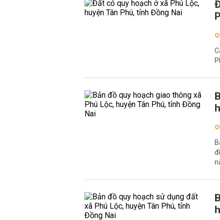
Đ
P
Q
C
P
B
h
Q
B
đ
n
B
h