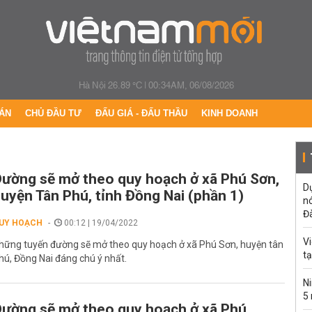
Hà Nội 26.89 °C
|
00:34AM, 06/08/2026
ÁN
CHỦ ĐẦU TƯ
ĐẤU GIÁ - ĐẤU THẦU
KINH DOANH
ường sẽ mở theo quy hoạch ở xã Phú Sơn,
Dự
uyện Tân Phú, tỉnh Đồng Nai (phần 1)
n
Đ
UY HOẠCH
00:12 | 19/04/2022
Vi
hững tuyến đường sẽ mở theo quy hoạch ở xã Phú Sơn, huyện tân
t
hú, Đồng Nai đáng chú ý nhất.
Ni
5
ường sẽ mở theo quy hoạch ở xã Phú