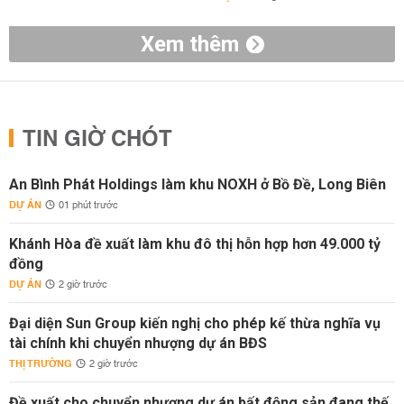
Xem thêm
TIN GIỜ CHÓT
An Bình Phát Holdings làm khu NOXH ở Bồ Đề, Long Biên
DỰ ÁN
01 phút trước
Khánh Hòa đề xuất làm khu đô thị hỗn hợp hơn 49.000 tỷ
đồng
DỰ ÁN
2 giờ trước
Đại diện Sun Group kiến nghị cho phép kế thừa nghĩa vụ
tài chính khi chuyển nhượng dự án BĐS
THỊ TRƯỜNG
2 giờ trước
Đề xuất cho chuyển nhượng dự án bất động sản đang thế