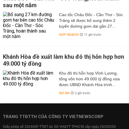
sau một năm
Cao tốc Châu Đốc - Cần Thơ - Sóc
Trăng sẽ được bổ sung thêm 2
tuyến đường gom dài gần 27...
QUY HOẠCH
11 giờ trước
Khánh Hòa đề xuất làm khu đô thị hỗn hợp hơn
49.000 tỷ đồng
Khu đô thị hỗn hợp Vĩnh Lương,
tổng vốn hơn 49.000 tỷ đồng vừa
được UBND Khánh Hòa trình...
DỰ ÁN
2 giờ trước
TRANG TTĐTTH CỦA CÔNG TY VIETNEWSCORP
Giấy phép số 3324/GP-TTĐT do Sở VH&TT TPHCM cấp ngày 20/3/2026