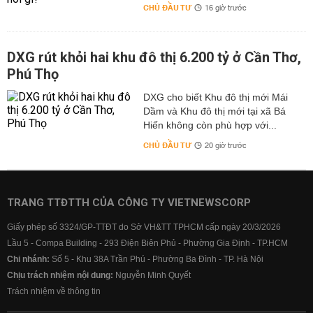
CHỦ ĐẦU TƯ
16 giờ trước
DXG rút khỏi hai khu đô thị 6.200 tỷ ở Cần Thơ,
Phú Thọ
DXG cho biết Khu đô thị mới Mái
Dầm và Khu đô thị mới tại xã Bá
Hiến không còn phù hợp với...
CHỦ ĐẦU TƯ
20 giờ trước
TRANG TTĐTTH CỦA CÔNG TY VIETNEWSCORP
Giấy phép số 3324/GP-TTĐT do Sở VH&TT TPHCM cấp ngày 20/3/2026
Lầu 5 - Compa Building - 293 Điện Biên Phủ - Phường Gia Định - TP.HCM
Chi nhánh:
Số 5 - Khu 38A Trần Phú - Phường Ba Đình - TP. Hà Nội
Chịu trách nhiệm nội dung:
Nguyễn Minh Quyết
Trách nhiệm về thông tin