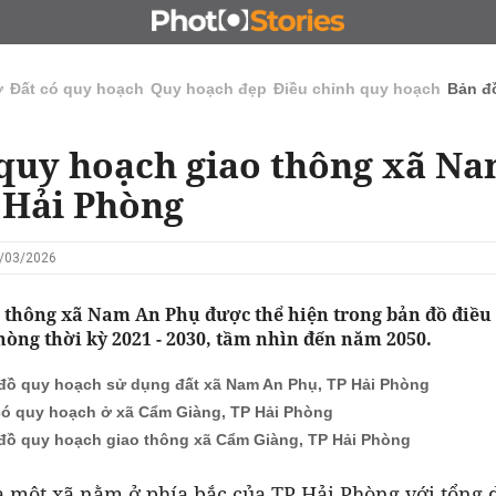
N
CHỦ ĐẦU TƯ
ĐẤU GIÁ - ĐẤU THẦU
KINH DOANH
ở
Đất có quy hoạch
Quy hoạch đẹp
Điều chỉnh quy hoạch
Bản đ
quy hoạch giao thông xã N
 Hải Phòng
3/03/2026
 thông xã Nam An Phụ được thể hiện trong bản đồ điều
òng thời kỳ 2021 - 2030, tầm nhìn đến năm 2050.
đồ quy hoạch sử dụng đất xã Nam An Phụ, TP Hải Phòng
có quy hoạch ở xã Cẩm Giàng, TP Hải Phòng
đồ quy hoạch giao thông xã Cẩm Giàng, TP Hải Phòng
à một xã nằm ở phía bắc của TP Hải Phòng với tổng 