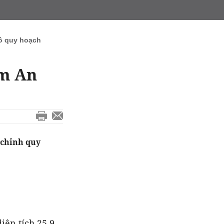
ồ quy hoạch
am An
 chỉnh quy
diện tích
25
,9