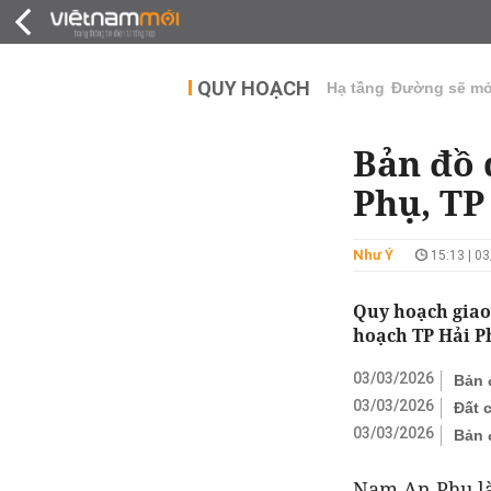
QUY HOẠCH
THỊ TRƯỜNG
DỰ Á
QUY HOẠCH
Hạ tầng
Đường sẽ m
Bản đồ 
Phụ, TP
Như Ý
15:13 | 0
Quy hoạch giao
hoạch TP Hải Ph
03/03/2026
Bản 
03/03/2026
Đất 
03/03/2026
Bản 
Nam
An Phụ
l