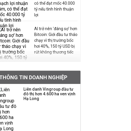
có thể đạt mốc 40.000
tỷ nếu tình hình thuận
lợi
AI trở nên 'đáng sợ' hơn
Bitcoin: Giới đầu tư tháo
chạy vì thị trường bốc
hơi 40%, 150 tỷ USD bị
rút không thương tiếc
Doanh nghiệp duy nhất
sản xuất vàng mã trên
THÔNG TIN DOANH NGHIỆP
sàn báo lãi tăng 64%,
không vay một đồng
Liên danh Vingroup đầu tư
nào từ ngân hàng
đô thị hơn 4.600 ha ven vịnh
Hạ Long
Con gái tỷ phú Phạm
Nhật Vượng lần đầu
tham gia vào hệ sinh
thái Vingroup