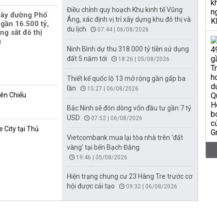
Điều chỉnh quy hoạch Khu kinh tế Vũng
xây đường Phố
Áng, xác định vị trí xây dựng khu đô thị và
gần 16.500 tỷ,
du lịch
07:44 | 06/08/2026
ng sắt đô thị
g
Ninh Bình dự thu 318.000 tỷ tiền sử dụng
đất 5 năm tới
18:26 | 05/08/2026
Thiết kế quốc lộ 13 mở rộng gần gấp ba
lần
15:27 | 06/08/2026
iên Chiểu
Bắc Ninh sẽ đón dòng vốn đầu tư gần 7 tỷ
USD
07:52 | 06/08/2026
 City tại Thủ
Vietcombank mua lại tòa nhà trên 'đất
vàng' tại bến Bạch Đằng
19:46 | 05/08/2026
Hiện trạng chung cư 23 Hàng Tre trước cơ
hội được cải tạo
09:32 | 06/08/2026