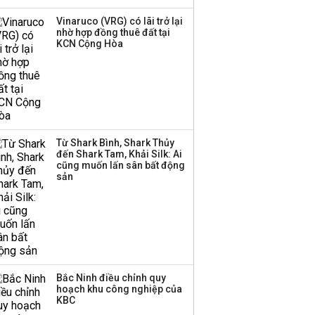
Hơn 227.000 tài khoản
Vinaruco (VRG) có lãi trở lại
gia nhập thị trường
nhờ hợp đồng thuê đất tại
chứng khoán trong
KCN Cộng Hòa
tháng 7 biến động
Bamboo Capital và
BCG Land bị hủy tư
cách công ty đại chúng
Từ Shark Bình, Shark Thủy
đến Shark Tam, Khải Silk: Ai
cũng muốn lấn sân bất động
Thị trường thường
sản
‘phất lên’ trong tháng 8,
nhóm ngành nào có
tiềm năng dẫn sóng?
Bắc Ninh điều chỉnh quy
hoạch khu công nghiệp của
KBC