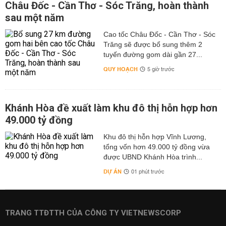
Châu Đốc - Cần Thơ - Sóc Trăng, hoàn thành
sau một năm
Cao tốc Châu Đốc - Cần Thơ - Sóc
Trăng sẽ được bổ sung thêm 2
tuyến đường gom dài gần 27...
QUY HOẠCH
5 giờ trước
Khánh Hòa đề xuất làm khu đô thị hỗn hợp hơn
49.000 tỷ đồng
Khu đô thị hỗn hợp Vĩnh Lương,
tổng vốn hơn 49.000 tỷ đồng vừa
được UBND Khánh Hòa trình...
DỰ ÁN
01 phút trước
TRANG TTĐTTH CỦA CÔNG TY VIETNEWSCORP