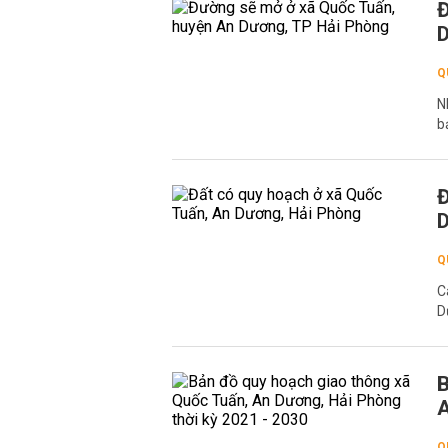
Đ
D
Q
N
b
Đ
D
Q
C
D
B
A
Q