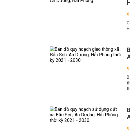
H
Q
C
H
B
A
Q
B
t
t
B
A
Q