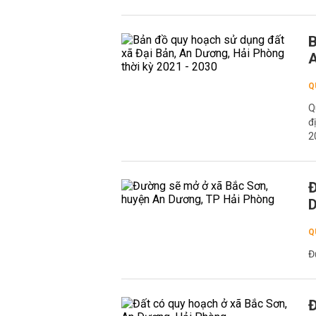
B
A
Q
Q
đ
2
Đ
D
Q
Đ
Đ