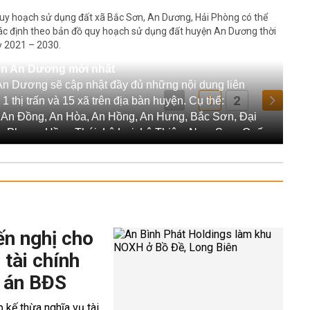
uy hoạch sử dụng đất xã Bắc Sơn, An Dương, Hải Phòng có thể
ác định theo bản đồ quy hoạch sử dụng đất huyện An Dương thời
ỳ 2021 – 2030.
ện An Dương mới nhất
An Dương sẽ cập nhật đầy đủ những nội dung liên
1
2
 thị trấn và 15 xã trên địa bàn huyện. Cụ thể:
 An Đồng, An Hòa, An Hồng, An Hưng, Bắc Sơn, Đại
 Phong, Hồng Thái, Lê Lợi, Lê Thiện, Nam Sơn, Quốc
hị trấn An Dương.
yện An Dương cũng sẽ cung cấp những thông tin đáng
trí, diện tích, thời gian sử dụng khu đất theo quy hoạch
An Dương.
ến nghị cho
 hoạch.
 tài chính
vị trí các tuyến đường.
 án BĐS
oạch huyện An Dương”
 huyện An Dương là: