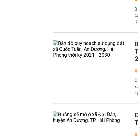
B
c
D
B
T
Q
Q
x
k
Đ
T
Q