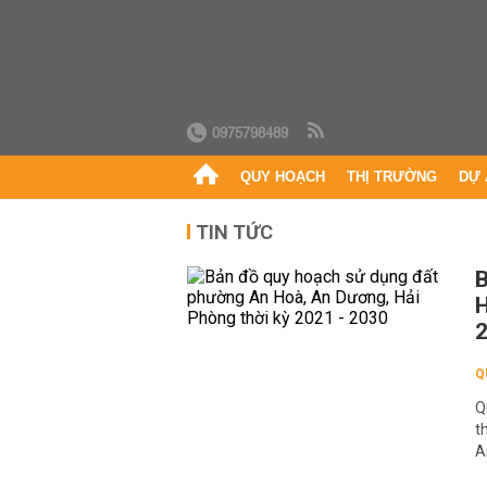
0975798489
QUY HOẠCH
THỊ TRƯỜNG
DỰ 
TIN TỨC
B
H
Q
Q
t
A