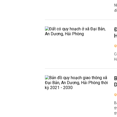
N
đ
Đ
H
Q
C
H
B
D
Q
B
t
t