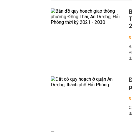
B
T
Q
B
P
đ
Đ
p
Q
C
đ