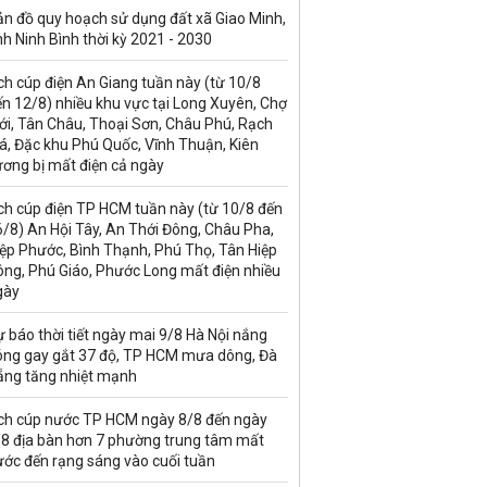
ản đồ quy hoạch sử dụng đất xã Giao Minh,
nh Ninh Bình thời kỳ 2021 - 2030
ch cúp điện An Giang tuần này (từ 10/8
n 12/8) nhiều khu vực tại Long Xuyên, Chợ
ới, Tân Châu, Thoại Sơn, Châu Phú, Rạch
á, Đặc khu Phú Quốc, Vĩnh Thuận, Kiên
ương bị mất điện cả ngày
ch cúp điện TP HCM tuần này (từ 10/8 đến
/8) An Hội Tây, An Thới Đông, Châu Pha,
iệp Phước, Bình Thạnh, Phú Thọ, Tân Hiệp
ông, Phú Giáo, Phước Long mất điện nhiều
gày
 báo thời tiết ngày mai 9/8 Hà Nội nắng
óng gay gắt 37 độ, TP HCM mưa dông, Đà
ẵng tăng nhiệt mạnh
ịch cúp nước TP HCM ngày 8/8 đến ngày
/8 địa bàn hơn 7 phường trung tâm mất
ước đến rạng sáng vào cuối tuần