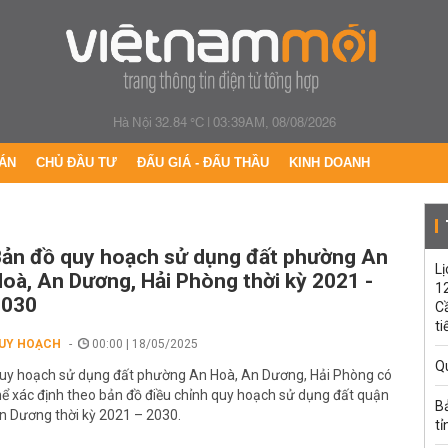
Hà Nội 32.84 °C
|
03:39AM, 08/08/2026
ÁN
CHỦ ĐẦU TƯ
ĐẤU GIÁ - ĐẤU THẦU
KINH DOANH
ản đồ quy hoạch sử dụng đất phường An
Lị
oà, An Dương, Hải Phòng thời kỳ 2021 -
1
2030
C
ti
UY HOẠCH
00:00 | 18/05/2025
Q
uy hoạch sử dụng đất phường An Hoà, An Dương, Hải Phòng có
hể xác định theo bản đồ điều chỉnh quy hoạch sử dụng đất quận
B
n Dương thời kỳ 2021 – 2030.
tỉ