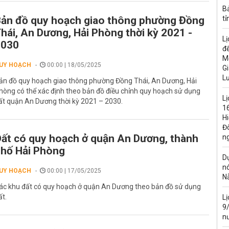
B
ản đồ quy hoạch giao thông phường Đồng
tỉ
hái, An Dương, Hải Phòng thời kỳ 2021 -
Lị
2030
đế
M
UY HOẠCH
00:00 | 18/05/2025
Gi
L
ản đồ quy hoạch giao thông phường Đồng Thái, An Dương, Hải
hòng có thể xác định theo bản đồ điều chỉnh quy hoạch sử dụng
Lị
ất quận An Dương thời kỳ 2021 – 2030.
16
H
Đ
ất có quy hoạch ở quận An Dương, thành
n
hố Hải Phòng
Dự
n
UY HOẠCH
00:00 | 17/05/2025
N
ác khu đất có quy hoạch ở quận An Dương theo bản đồ sử dụng
ất.
L
9
n