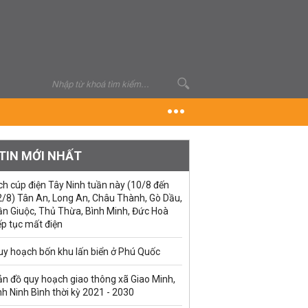
TIN MỚI NHẤT
ch cúp điện Tây Ninh tuần này (10/8 đến
2/8) Tân An, Long An, Châu Thành, Gò Dầu,
ần Giuộc, Thủ Thừa, Bình Minh, Đức Hoà
ếp tục mất điện
uy hoạch bốn khu lấn biển ở Phú Quốc
ản đồ quy hoạch giao thông xã Giao Minh,
nh Ninh Bình thời kỳ 2021 - 2030