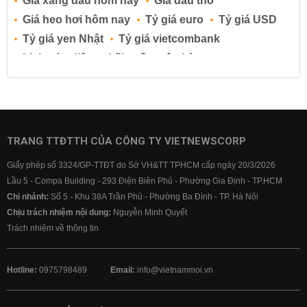
Giá xăng dầu hôm nay
Giá dầu thô
Giá heo hơi hôm nay
Tỷ giá euro
Tỷ giá USD
Tỷ giá yen Nhật
Tỷ giá vietcombank
Lịch cúp điện
Lãi suất ngân hàng
Lãi suất tiết kiệm
Lãi suất tiền gửi
Lãi suất ngân hàng Agribank
Lãi suất ngân hàng Sacombank
Lãi suất ngân hàng BIDV
TRANG TTĐTTH CỦA CÔNG TY VIETNEWSCORP
Lãi suất ngân hàng Vietinbank
Giấy phép số 3324/GP-TTĐT do Sở VH&TT TPHCM cấp ngày 20/3/2026
Lãi suất ngân hàng Vietcombank
Lầu 5 - Compa Building - 293 Điện Biên Phủ - Phường Gia Định - TP.HCM
Chi nhánh:
Số 5 - Khu 38A Trần Phú - Phường Ba Đình - TP. Hà Nội
Chịu trách nhiệm nội dung:
Nguyễn Minh Quyết
Trách nhiệm về thông tin
Hotline:
0975798489
Email:
info@vietnammoi.vn