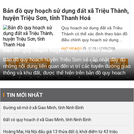
Bản đồ quy hoạch sử dụng đất xã Triệu Thành,
huyện Triệu Sơn, tỉnh Thanh Hoá
Quy hoạch sử dụng đất xã Triệu
Thành có thể xác định theo bản đồ
điều chỉnh quy hoạch sử dụng...
QUY HOẠCH
11:25 | 17/05/2025
Bản Đồ Quy Hoạch Huyện Triệu Sơn Mới Nhất
Bản đồ quy hoạch huyện Triệu Sơn sẽ cập nhật đầy đủ
TRƯỚC
SAU
TÌM THEO NGÀY
những nội dung liên quan đến vị trí các tuyến đường giao
thông và khu đất, được thể hiện trên bản đồ quy hoạch
giao thông và bản đồ quy hoạch sử dụng đất tại 32 xã và
2 thị trấn trên địa bàn huyện. Cụ thể:
TIN MỚI NHẤT
Gồm 32 xã là: Bản đồ quy hoạch xã An Nông, Bình Sơn,
Dân Lực, Dân Lý, Dân Quyền, Đồng Lợi, Đồng Thắng,
Đường sẽ mở ở xã Giao Minh, tỉnh Ninh Bình
Đồng Tiến, Hợp Lý, Hợp Thắng, Hợp Thành, Hợp Tiến,
Khuyến Nông, Minh Sơn, Nông Trường, Thái Hòa, Thọ
Đất có quy hoạch ở xã Giao Minh, tỉnh Ninh Bình
Bình, Thọ Cường, Thọ Dân, Thọ Ngọc, Thọ Phú, Thọ
Sơn, Thọ Tân, Thọ Thế, Thọ Tiến, Thọ Vực, Tiến Nông,
Hoàng Mai, Hà Nội đấu giá 13 thửa đất ở, khởi điểm từ 43 triệu