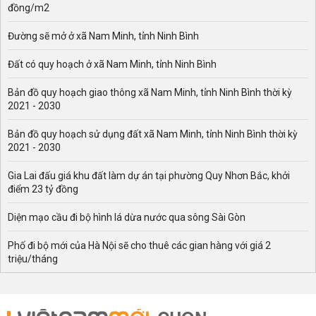
Triệu Thành, Vân Sơn, Xuân Lộc, Xuân Thịnh, Xuân Thọ.
đồng/m2
Tại 2 thị trấn: Bản đồ quy hoạch thị trấn Triệu Sơn và thị
Đường sẽ mở ở xã Nam Minh, tỉnh Ninh Bình
trấn Nưa.
Bên cạnh đó, bản đồ quy hoạch huyện Triệu Sơn cũng sẽ
Đất có quy hoạch ở xã Nam Minh, tỉnh Ninh Bình
cung cấp những thông tin đáng chú ý sau đây:
Bản đồ quy hoạch giao thông xã Nam Minh, tỉnh Ninh Bình thời kỳ
- Thông tin bản đồ quy hoạch sử dụng đất gồm có vị trí,
2021 - 2030
diện tích, thời gian sử dụng khu đất theo quy hoạch ở xã,
phường, thị trấn trên địa bàn huyện .
Bản đồ quy hoạch sử dụng đất xã Nam Minh, tỉnh Ninh Bình thời kỳ
2021 - 2030
- Sơ đồ khu đất nằm trong diện quy hoạch.
Gia Lai đấu giá khu đất làm dự án tại phường Quy Nhơn Bắc, khởi
- Hình ảnh mô tả khu đất quy hoạch.
điểm 23 tỷ đồng
- Thông tin quy hoạch giao thông về vị trí các tuyến
đường.
Diện mạo cầu đi bộ hình lá dừa nước qua sông Sài Gòn
Mục đích của bản đồ quy hoạch huyện Triệu Sơn
Phố đi bộ mới của Hà Nội sẽ cho thuê các gian hàng với giá 2
triệu/tháng
- Giúp người dân nhận biết được các dự án giao thông
nào sẽ được triển khai trên địa bàn như: Đường giao
thông, cầu vượt, độ rộng các tuyến đường,...
- Tạo ra tính thiết thực, tính khả thi cho quy hoạch. Quy