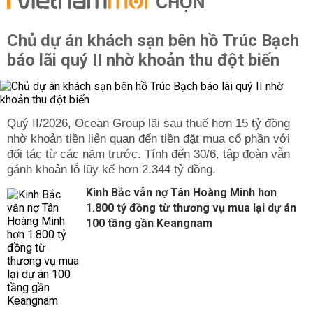
CHỌN
hoạch ngày càng phù hợp với các điều kiện kinh tế xã
hội.
Chủ dự án khách sạn bên hồ Trúc Bạch
- Làm căn cứ để lập kế hoạch sử dụng đất đai hàng năm,
báo lãi quý II nhờ khoản thu đột biến
thực hiện việc giao đất, thu hồi đất theo quy định của
Pháp luật.
- Giúp UBND xã, phường, thị trấn đưa ra những giải
pháp tối ưu cho các chiến lược phát triển kinh tế, xã hội
Quý II/2026, Ocean Group lãi sau thuế hơn 15 tỷ đồng
phù hợp với tiềm năng đất đai.
nhờ khoản tiền liên quan đến tiền đặt mua cổ phần với
đối tác từ các năm trước. Tính đến 30/6, tập đoàn vẫn
- Hạn chế sự chồng chéo và chuyển đổi mục đích tùy
gánh khoản lỗ lũy kế hơn 2.344 tỷ đồng.
tiện trong quản lý sử dụng đất đai.
Kinh Bắc vẫn nợ Tân Hoàng Minh hơn
- Góp phần tạo lập sự ổn định, sự minh bạch, công bằng
1.800 tỷ đồng từ thương vụ mua lại dự án
xã hội trong hoạt động giao đất, cho thuê đất, đảm bảo
100 tầng gần Keangnam
lợi ích của Nhà nước và lợi ích của người sử dụng đất.