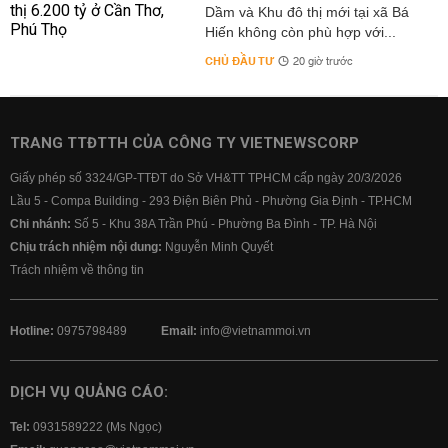
Dầm và Khu đô thị mới tại xã Bá
Hiến không còn phù hợp với...
CHỦ ĐẦU TƯ
20 giờ trước
TRANG TTĐTTH CỦA CÔNG TY VIETNEWSCORP
Giấy phép số 3324/GP-TTĐT do Sở VH&TT TPHCM cấp ngày 20/3/2026
Lầu 5 - Compa Building - 293 Điện Biên Phủ - Phường Gia Định - TP.HCM
Chi nhánh:
Số 5 - Khu 38A Trần Phú - Phường Ba Đình - TP. Hà Nội
Chịu trách nhiệm nội dung:
Nguyễn Minh Quyết
Trách nhiệm về thông tin
Hotline:
0975798489
Email:
info@vietnammoi.vn
DỊCH VỤ QUẢNG CÁO:
Tel:
0931589222 (Ms Ngọc)