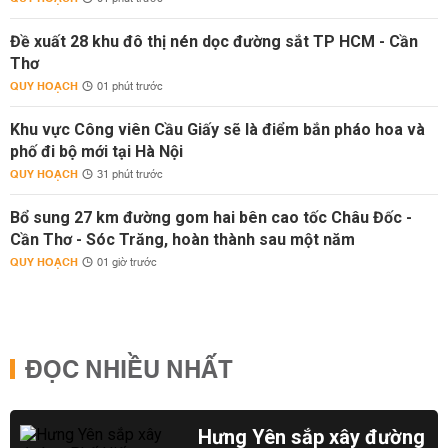
Đề xuất 28 khu đô thị nén dọc đường sắt TP HCM - Cần
Thơ
QUY HOẠCH
01 phút trước
Khu vực Công viên Cầu Giấy sẽ là điểm bắn pháo hoa và
phố đi bộ mới tại Hà Nội
QUY HOẠCH
31 phút trước
Bổ sung 27 km đường gom hai bên cao tốc Châu Đốc -
Cần Thơ - Sóc Trăng, hoàn thành sau một năm
QUY HOẠCH
01 giờ trước
ĐỌC NHIỀU NHẤT
Hưng Yên sắp xây đường