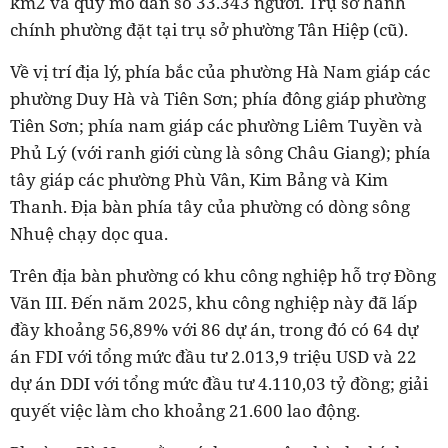
km2 và quy mô dân số 33.343 người. Trụ sở hành
chính phường đặt tại trụ sở phường Tân Hiệp (cũ).
Về vị trí địa lý, phía bắc của phường Hà Nam giáp các
phường Duy Hà và Tiên Sơn; phía đông giáp phường
Tiên Sơn; phía nam giáp các phường Liêm Tuyền và
Phủ Lý (với ranh giới cùng là sông Châu Giang); phía
tây giáp các phường Phù Vân, Kim Bảng và Kim
Thanh. Địa bàn phía tây của phường có dòng sông
Nhuệ chạy dọc qua.
Trên địa bàn phường có khu công nghiệp hỗ trợ Đồng
Văn III. Đến năm 2025, khu công nghiệp này đã lấp
đầy khoảng 56,89% với 86 dự án, trong đó có 64 dự
án FDI với tổng mức đầu tư 2.013,9 triệu USD và 22
dự án DDI với tổng mức đầu tư 4.110,03 tỷ đồng; giải
quyết việc làm cho khoảng 21.600 lao động.