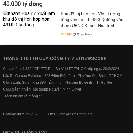
49.000 tỷ đồng
Khu đô thị hỗn hợp Vĩnh Lương,
tổng vốn hơn 49.000 tỷ đồng vừa
được UBND Khánh Hòa trình...
DỰ ÁN
8 giờ trước
TRANG TTĐTTH CỦA CÔNG TY VIETNEWSCORP
Giấy phép số 3324/GP-TTĐT do Sở VH&TT TPHCM cấp ngày 20/3/2026
Lầu 5 - Compa Building - 293 Điện Biên Phủ - Phường Gia Định - TP.HCM
Chi nhánh:
Số 5 - Khu 38A Trần Phú - Phường Ba Đình - TP. Hà Nội
Chịu trách nhiệm nội dung:
Nguyễn Minh Quyết
Trách nhiệm về thông tin
Hotline:
0975798489
Email:
info@vietnammoi.vn
DỊCH VỤ QUẢNG CÁO: