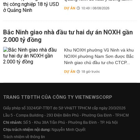
DỰ ÁN
10:49 | 08/08/2026
Bắc Ninh giao nhà đầu tư hai dự án NOXH gần
2.000 tỷ đồng
Khu NOXH phường Vũ Ninh và khu
NOXH phường Nam Sơn được Bắc
Ninh giao chủ đầu tư cho CTCP...
DỰ ÁN
18 giờ trước
TRANG TTĐTTH CỦA CÔNG TY VIETNEWSCORP
Giấy phép số 3324/GP-TTĐT do Sở VH&TT TPHCM cấp ngày 20/3/2026
Lầu 5 - Compa Building - 293 Điện Biên Phủ - Phường Gia Định - TP.HCM
Chi nhánh:
Số 5 - Khu 38A Trần Phú - Phường Ba Đình - TP. Hà Nội
Chịu trách nhiệm nội dung:
Nguyễn Minh Quyết
Trách nhiệm về thông tin