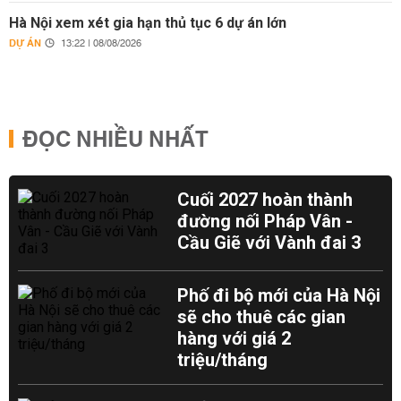
Hà Nội xem xét gia hạn thủ tục 6 dự án lớn
DỰ ÁN
13:22 | 08/08/2026
ĐỌC NHIỀU NHẤT
Cuối 2027 hoàn thành
đường nối Pháp Vân -
Cầu Giẽ với Vành đai 3
Phố đi bộ mới của Hà Nội
sẽ cho thuê các gian
hàng với giá 2
triệu/tháng