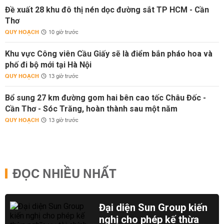
Đề xuất 28 khu đô thị nén dọc đường sắt TP HCM - Cần
Thơ
QUY HOẠCH
10 giờ trước
Khu vực Công viên Cầu Giấy sẽ là điểm bắn pháo hoa và
phố đi bộ mới tại Hà Nội
QUY HOẠCH
13 giờ trước
Bổ sung 27 km đường gom hai bên cao tốc Châu Đốc -
Cần Thơ - Sóc Trăng, hoàn thành sau một năm
QUY HOẠCH
13 giờ trước
ĐỌC NHIỀU NHẤT
Đại diện Sun Group kiến
nghị cho phép kế thừa