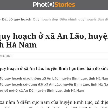
N
CHỦ ĐẦU TƯ
ĐẤU GIÁ - ĐẤU THẦU
KINH DOANH
ở
Đất có quy hoạch
Quy hoạch đẹp
Điều chỉnh quy hoạch
Bản đ
quy hoạch ở xã An Lão, huyệ
nh Hà Nam
9/04/2025
quy hoạch ở xã An Lão, huyện Bình Lục theo bản đồ sử 
đồ quy hoạch giao thông xã An Lão, huyện Bình Lục, tỉnh Hà Na
đồ quy hoạch sử dụng đất xã An Lão, huyện Bình Lục, tỉnh Hà N
g sẽ mở ở xã An Đổ, huyện Bình Lục, tỉnh Hà Nam
 xã nằm ở điểm cực nam của huyện Bình Lục, có diện