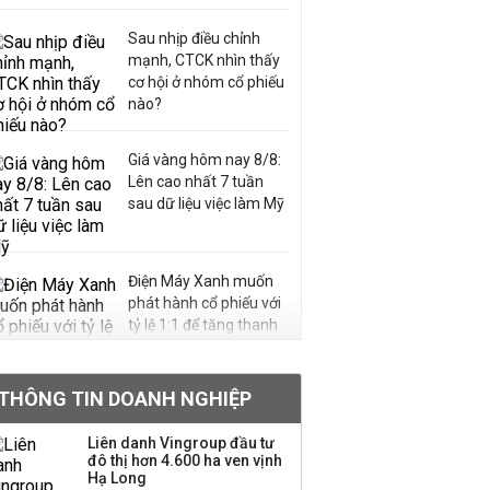
Sau nhịp điều chỉnh
mạnh, CTCK nhìn thấy
cơ hội ở nhóm cổ phiếu
nào?
Giá vàng hôm nay 8/8:
Lên cao nhất 7 tuần
sau dữ liệu việc làm Mỹ
Điện Máy Xanh muốn
phát hành cổ phiếu với
tỷ lệ 1:1 để tăng thanh
khoản
THÔNG TIN DOANH NGHIỆP
Quy hoạch 4 khu lấn
biển ở Phú Quốc
Liên danh Vingroup đầu tư
đô thị hơn 4.600 ha ven vịnh
Hạ Long