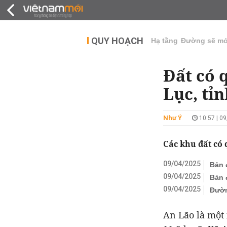
QUY HOẠCH
THỊ TRƯỜNG
DỰ Á
QUY HOẠCH
Hạ tầng
Đường sẽ m
Đất có 
Lục, tỉ
Như Ý
10:57 | 0
Các khu đất có 
09/04/2025
Bản 
09/04/2025
Bản 
09/04/2025
Đườn
An Lão là một