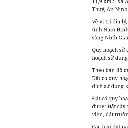
11,9 km2. Xã A
Thuỷ, An Ninh
Về vị trí địa l
tỉnh Nam Định.
sông Ninh Gia
Quy hoạch sử d
hoạch sử dụng
Theo bản đồ qu
Đất có quy hoạ
đích sử dụng 
Đất có quy ho
dụng: Đất cây 
viện, đất trườ
Các loại đất n