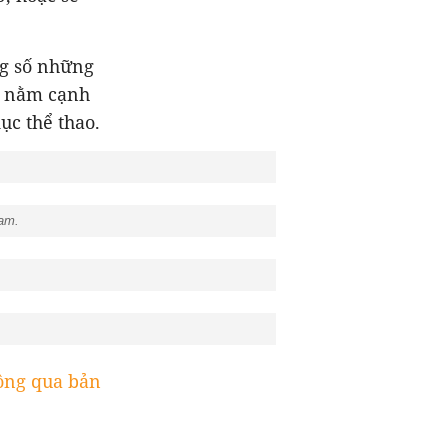
ng số những
á nằm cạnh
ục thể thao.
Nam.
ng qua bản