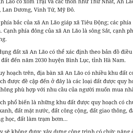
n Lão có xóm Trại và các thôn như Thứ Nhất, An Lã
, Lan Dương, Vinh Tứ, Mỹ Đô.
ý, phía bắc của xã An Lão giáp xã Tiêu Động; các phía 
 Cạnh phía đông của xã An Lão là sông Sắt, cạnh p
ng.
ụng đất xã An Lão có thể xác định theo bản đồ điều
 đất đến năm 2030 huyện Bình Lục, tỉnh Hà Nam.
y hoạch trên, địa bàn xã An Lão có nhiều khu đất c
ch được đề cập đến ở đây là các loại đất được quy 
không phù hợp với nhu cầu của người muốn mua nhà
ạch phổ biến là những khu đất được quy hoạch có ch
xanh, đất mặt nước, đất công cộng, đất giao thông, 
ng học, đất làm trạm bơm...
ày sẽ không được xây dựng công trình có chức năng ở