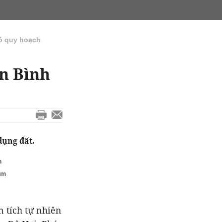
ồ quy hoạch
n Bình
dụng đất.
m
am
 tích tự nhiên