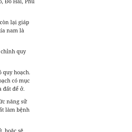
o, Đô Hai, Phú
còn lại giáp
hía nam là
 chỉnh quy
ó quy hoạch.
hoạch có mục
 đất để ở.
ức năng sử
đất làm bệnh
, hoặc sẽ