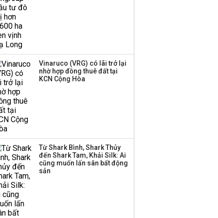
Một thương hiệu thời
trang Việt đóng cửa
sau 5 năm hoạt động,
thanh lý toàn bộ cửa
hàng
Vinaruco (VRG) có lãi trở lại
nhờ hợp đồng thuê đất tại
Dự án Sheraton Phú
KCN Cộng Hòa
Quốc bị buộc chấm dứt
hoạt động
Công ty 100 tỷ của
Huấn Hoa Hồng bỗng
Từ Shark Bình, Shark Thủy
dưng ‘biến mất’, một
đến Shark Tam, Khải Silk: Ai
công ty khác đã giải thể
cũng muốn lấn sân bất động
sản