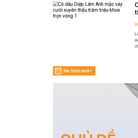
C
t
G
L
á
c
TÌM THEO NGÀY