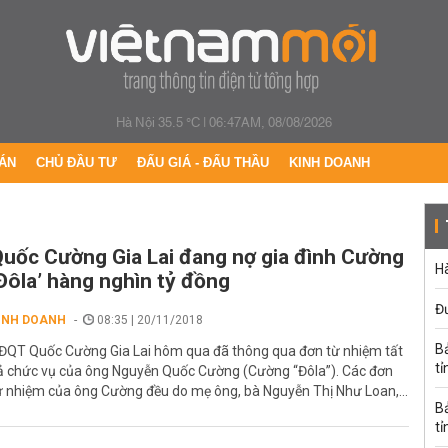
Hà Nội 35.5 °C
|
06:47AM, 08/08/2026
ÁN
CHỦ ĐẦU TƯ
ĐẤU GIÁ - ĐẤU THẦU
KINH DOANH
uốc Cường Gia Lai đang nợ gia đình Cường
Hà
Đôla’ hàng nghìn tỷ đồng
Đ
INH DOANH
08:35 | 20/11/2018
B
ĐQT Quốc Cường Gia Lai hôm qua đã thông qua đơn từ nhiệm tất
tỉ
ả chức vụ của ông Nguyễn Quốc Cường (Cường “Đôla”). Các đơn
ừ nhiệm của ông Cường đều do mẹ ông, bà Nguyễn Thị Như Loan,...
B
tỉ