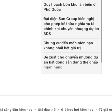
Quy hoạch bốn khu lấn biển ở
Phú Quốc
Đại diện Sun Group kiến nghị
cho phép kế thừa nghĩa vụ tài
chính khi chuyển nhượng dự án
BĐS
Chung cư đến mốc niên hạn
không phải hết giá trị
Đề xuất cho chuyển nhượng dự
án bất động sản đang thế chấp
ngân hàng
Khánh Hòa đề xuất làm khu đô
thị hỗn hợp hơn 49.000 tỷ đồng
iá xăng dầu hôm nay
Giá dầu thô
Giá heo hơi hôm nay
Tỷ giá e