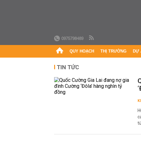
0975798489
QUY HOẠCH
THỊ TRƯỜNG
DỰ 
TIN TỨC
Q
‘
K
H
c
t