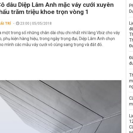
ô dâu Diệp Lâm Anh mặc váy cưới xuyên
Ph
hấu trăm triệu khoe trọn vòng 1
D
Lị
IẢI TRÍ
23:00 | 05/05/2018
đế
à một trong số những chân dài chịu chi nhất nhì làng Vbiz cho váy
T
o, phụ kiện hàng hiệu, trong ngày trọng đại, Diệp Lâm Anh chọn
T
ho mình các mẫu váy cưới vô cùng sang trọng và đắt đỏ.
Đ
Đấ
đư
T
m
n
C
m
Lị
1
C
ti