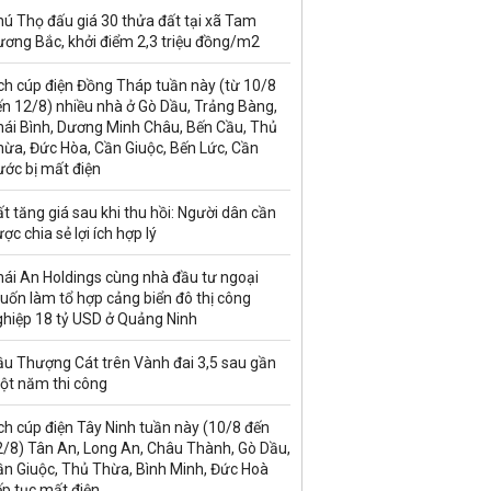
ú Thọ đấu giá 30 thửa đất tại xã Tam
ương Bắc, khởi điểm 2,3 triệu đồng/m2
ch cúp điện Đồng Tháp tuần này (từ 10/8
n 12/8) nhiều nhà ở Gò Dầu, Trảng Bàng,
hái Bình, Dương Minh Châu, Bến Cầu, Thủ
hừa, Đức Hòa, Cần Giuộc, Bến Lức, Cần
ước bị mất điện
t tăng giá sau khi thu hồi: Người dân cần
ợc chia sẻ lợi ích hợp lý
hái An Holdings cùng nhà đầu tư ngoại
uốn làm tổ hợp cảng biển đô thị công
ghiệp 18 tỷ USD ở Quảng Ninh
ầu Thượng Cát trên Vành đai 3,5 sau gần
ột năm thi công
ch cúp điện Tây Ninh tuần này (10/8 đến
2/8) Tân An, Long An, Châu Thành, Gò Dầu,
ần Giuộc, Thủ Thừa, Bình Minh, Đức Hoà
ếp tục mất điện